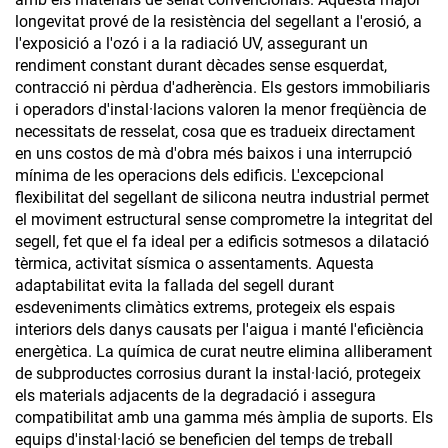
longevitat prové de la resistència del segellant a l'erosió, a
l'exposició a l'ozó i a la radiació UV, assegurant un
rendiment constant durant dècades sense esquerdat,
contracció ni pèrdua d'adherència. Els gestors immobiliaris
i operadors d'instal·lacions valoren la menor freqüència de
necessitats de resselat, cosa que es tradueix directament
en uns costos de mà d'obra més baixos i una interrupció
mínima de les operacions dels edificis. L'excepcional
flexibilitat del segellant de silicona neutra industrial permet
el moviment estructural sense comprometre la integritat del
segell, fet que el fa ideal per a edificis sotmesos a dilatació
tèrmica, activitat sísmica o assentaments. Aquesta
adaptabilitat evita la fallada del segell durant
esdeveniments climàtics extrems, protegeix els espais
interiors dels danys causats per l'aigua i manté l'eficiència
energètica. La química de curat neutre elimina alliberament
de subproductes corrosius durant la instal·lació, protegeix
els materials adjacents de la degradació i assegura
compatibilitat amb una gamma més àmplia de suports. Els
equips d'instal·lació se beneficien del temps de treball