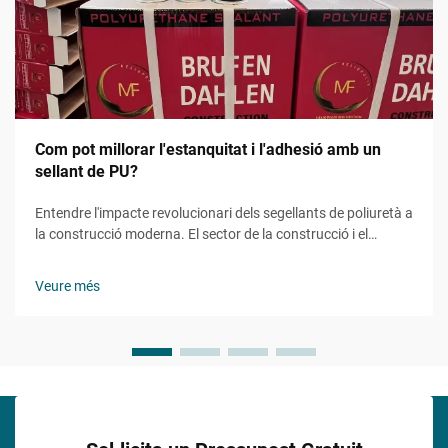
Com pot millorar l'estanquitat i l'adhesió amb un
sellant de PU?
Entendre l'impacte revolucionari dels segellants de poliuretà a
la construcció moderna. El sector de la construcció i el
manteniment ha presenciat grans avenços en les tecnologies
d'impermeabilització i adhesió, amb el segellant de PU com a
Veure més
protagonista...