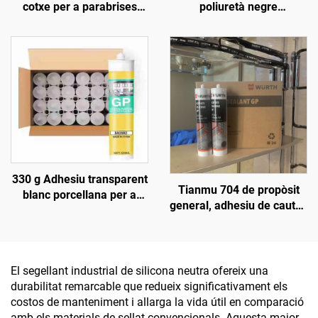
cotxe per a parabrises
poliuretà negre
davanters, sostres,
impermeable per a sostres
claraboïgues, adhesiu
de cotxe, reparació de
impermeable contra fuites
filtracions en claraboïgues
d'aigua, poliuretà fort,
de caixa, goma per a
negre
parabrisa del davant
330 g Adhesiu transparent
Tianmu 704 de propòsit
blanc porcellana per a
general, adhesiu de cautxó
vidre, segellant per a
de sílice blanc
portes i finestres,
impermeable, resistent a
la humitat, assecat ràpid
El segellant industrial de silicona neutra ofereix una
durabilitat remarcable que redueix significativament els
costos de manteniment i allarga la vida útil en comparació
amb els materials de sellat convencionals. Aquesta major