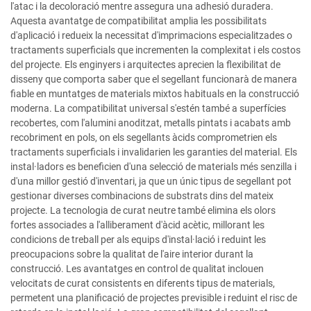
l'atac i la decoloració mentre assegura una adhesió duradera.
Aquesta avantatge de compatibilitat amplia les possibilitats
d'aplicació i redueix la necessitat d'imprimacions especialitzades o
tractaments superficials que incrementen la complexitat i els costos
del projecte. Els enginyers i arquitectes aprecien la flexibilitat de
disseny que comporta saber que el segellant funcionarà de manera
fiable en muntatges de materials mixtos habituals en la construcció
moderna. La compatibilitat universal s'estén també a superfícies
recobertes, com l'alumini anoditzat, metalls pintats i acabats amb
recobriment en pols, on els segellants àcids comprometrien els
tractaments superficials i invalidarien les garanties del material. Els
instal·ladors es beneficien d'una selecció de materials més senzilla i
d'una millor gestió d'inventari, ja que un únic tipus de segellant pot
gestionar diverses combinacions de substrats dins del mateix
projecte. La tecnologia de curat neutre també elimina els olors
fortes associades a l'alliberament d'àcid acètic, millorant les
condicions de treball per als equips d'instal·lació i reduint les
preocupacions sobre la qualitat de l'aire interior durant la
construcció. Les avantatges en control de qualitat inclouen
velocitats de curat consistents en diferents tipus de materials,
permetent una planificació de projectes previsible i reduint el risc de