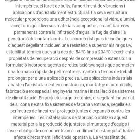
intempèries, el farcit de buits, l'amortiment de vibracions i
aplicacions d'acristallament estructural. La seva estructura
molecular proporciona una adherència excepcional al vidre, alumini,
acer, formigó i diversos materials compostos, creant barreres
permanents contra la infiltració d'aigua, la fugida d'aire i la
penetració de contaminants. Les característiques tecnològiques
d’aquest segellant inclouen una resistència superior als raigs UV,
estabilitat tèrmica que varia des de -54 °C fins a 204 °C i excel·lents
propietats de recuperació després de compressió o extensió. La
formulació incorpora agents de reticulació avançats que permeten
una formació ràpida de pell mentre es manté un temps de treball
prolongat per a una aplicació precisa. Les aplicacions industrials
abasten l’acristallament en construcció, muntatge d’automòbils,
fabricació aeroespacial, enginyeria marina i instal·lació de sistemes
de climatització. En projectes arquitectònics, el segellant industrial
de silicona neutra fixa sistemes de façana ventilada, segella els
perímetres de finestres i protegeix juntes d’expansió contra les
intempèries. Les instal·lacions de fabricació utilitzen aquest
material per a la producció de juntetes, el muntatge d’equips i
l’assemblatge de components on el rendiment d’estanquitat fiable
afecta directament l’eficiència operativa. La versatilitat del