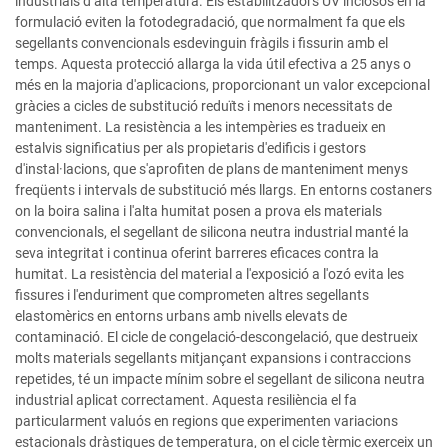
industrials d’alta temperatura. Els estabilitzadors UV inclosos en la
formulació eviten la fotodegradació, que normalment fa que els
segellants convencionals esdevinguin fràgils i fissurin amb el
temps. Aquesta protecció allarga la vida útil efectiva a 25 anys o
més en la majoria d'aplicacions, proporcionant un valor excepcional
gràcies a cicles de substitució reduïts i menors necessitats de
manteniment. La resistència a les intempèries es tradueix en
estalvis significatius per als propietaris d'edificis i gestors
d'instal·lacions, que s'aprofiten de plans de manteniment menys
freqüents i intervals de substitució més llargs. En entorns costaners
on la boira salina i l'alta humitat posen a prova els materials
convencionals, el segellant de silicona neutra industrial manté la
seva integritat i continua oferint barreres eficaces contra la
humitat. La resistència del material a l'exposició a l'ozó evita les
fissures i l'enduriment que comprometen altres segellants
elastomèrics en entorns urbans amb nivells elevats de
contaminació. El cicle de congelació-descongelació, que destrueix
molts materials segellants mitjançant expansions i contraccions
repetides, té un impacte mínim sobre el segellant de silicona neutra
industrial aplicat correctament. Aquesta resiliència el fa
particularment valuós en regions que experimenten variacions
estacionals dràstiques de temperatura, on el cicle tèrmic exerceix un