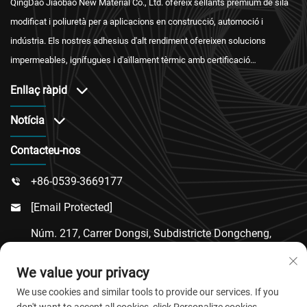
QingDao Jiaobao New Material Co., Ltd. ofereix sellants premium de silà
modificat i poliuretà per a aplicacions en construcció, automoció i
indústria. Els nostres adhesius d'alt rendiment ofereixen solucions
impermeables, ignífugues i d'aïllament tèrmic amb certificació
internacional i un servei postvenda fiable.
Enllaç ràpid
Notícia
Contacteu-nos
+86-0539-3669177

[email Protected]

Núm. 217, Carrer Dongsi, Subdistricte Dongcheng,
Comtat De Linqu, Ciutat De Weifang, Província De

We value your privacy
Shandong
We use cookies and similar tools to provide our services. If you