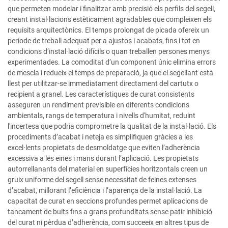
que permeten modelar i finalitzar amb precisió els perfils del segell,
creant instal·lacions estèticament agradables que compleixen els
requisits arquitectònics. El temps prolongat de picada ofereix un
període de treball adequat per a ajustos i acabats, fins i tot en
condicions d’instal·lació difícils o quan treballen persones menys
experimentades. La comoditat d’un component únic elimina errors
de mescla i redueix el temps de preparació, ja que el segellant està
llest per utilitzar-se immediatament directament del cartutx o
recipient a granel. Les característiques de curat consistents
asseguren un rendiment previsible en diferents condicions
ambientals, rangs de temperatura i nivells d'humitat, reduint
l'incertesa que podria comprometre la qualitat de la instal·lació. Els
procediments d’acabat i neteja es simplifiquen gràcies a les
excel·lents propietats de desmoldatge que eviten l’adherència
excessiva a les eines i mans durant l’aplicació. Les propietats
autorrellanants del material en superfícies horitzontals creen un
gruix uniforme del segell sense necessitat de feines extenses
d’acabat, millorant l’eficiència i l’aparença de la instal·lació. La
capacitat de curat en seccions profundes permet aplicacions de
tancament de buits fins a grans profunditats sense patir inhibició
del curat ni pèrdua d’adherència, com succeeix en altres tipus de