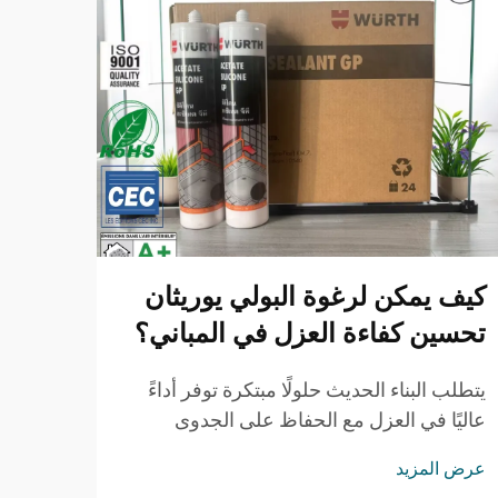
كيف يمكن لرغوة البولي يوريثان
لماذ
تحسين كفاءة العزل في المباني؟
السي
للمط
يتطلب البناء الحديث حلولًا مبتكرة توفر أداءً
عاليًا في العزل مع الحفاظ على الجدوى
يبقى 
الاقتصادية والمسؤولية البيئية. وقد برز الرغوة
الحرج
عرض المزيد
البولي يوريثين، المعروفة عمومًا باسم رغوة
التأه