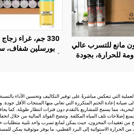
330 جم، غراء زجاج
ن مانع للتسرب عالي
بورسلين شفاف، سد
ومة للحرارة، بجودة
أبواب ونوافذ، مقاوم 
مشابهة لـ Wacker، شفاف
والعفن، وجاف سريع
م للماء، أبيض نقي
د العملية التي تنعكس مباشرةً على توفير التكاليف وتحسين الأداء بالنس
 إلى صيانة إعادة الختم المتكررة التي تعاني منها المنتجات الأقل جود
حرية، مما يسمح للمشاريع بالتقدم دون فترات انتظار طويلة. كما يحا
 يمنع إصلاحات تلف المياه المكلفة. وتتضح الفوائد المالية من خلال ان
نتج من تعقيدات المخزون، حيث يمكن لمانع تسرب واحد تلبية متطلبات
 من الحرارة الاستوائية إلى البرد القطبي، ما يوفر موثوقية يمكن للمس