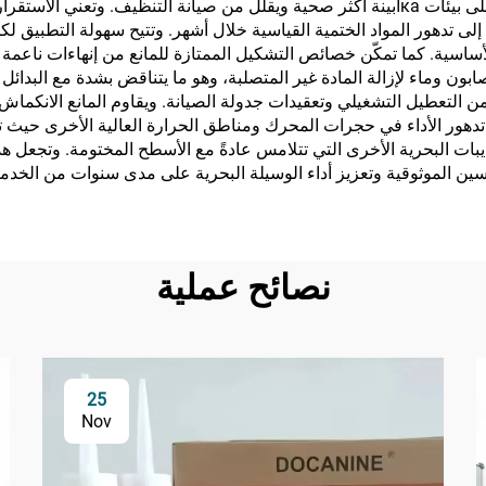
للميكروبات من نمو العفن والعفن الفطري، مما يحافظ على بيئات каابينة أكثر صحية ويقلل من 
 تدهور المواد الختمية القياسية خلال أشهر. وتتيح سهولة التطبيق لكل
سية. كما تمكّن خصائص التشكيل الممتازة للمانع من إنهاءات ناعمة تبدو
ون وماء لإزالة المادة غير المتصلبة، وهو ما يتناقض بشدة مع البدائل 
 من التعطيل التشغيلي وتعقيدات جدولة الصيانة. ويقاوم المانع الانكم
ري تدهور الأداء في حجرات المحرك ومناطق الحرارة العالية الأخرى حيث
ذيبات البحرية الأخرى التي تتلامس عادةً مع الأسطح المختومة. وتجعل ه
ين الموثوقية وتعزيز أداء الوسيلة البحرية على مدى سنوات من الخدمة
نصائح عملية
25
Nov