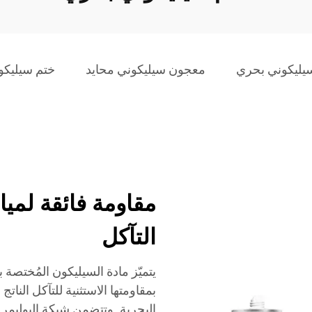
يليكوني بحري
معجون سيليكوني محايد
ختم سيليكو
مقاومة فائقة لميا
التآكل
يتميّز مادة السيليكون المُختصة ب
بمقاومتها الاستثنية للتآكل الناتج
البحرية. وتتضمن شبكة البوليم