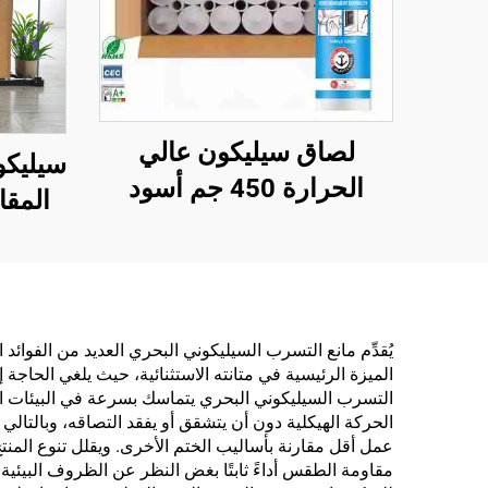
لصاق سيليكون عالي
سيليكو
الحرارة 450 جم أسود
المقا
مقاوم لدرجة حرارة تصل
إلى 1200، مانع للتسرب
ومقاو
من السيليكون المقاوم
للحرارة
يُقدِّم مانع التسرب السيليكوني البحري العديد من الفوائ
الميزة الرئيسية في متانته الاستثنائية، حيث يلغي الحاجة
التسرب السيليكوني البحري يتماسك بسرعة في البيئات الب
الحركة الهيكلية دون أن يتشقق أو يفقد التصاقه، وبالتالي
عمل أقل مقارنة بأساليب الختم الأخرى. ويقلل تنوع الم
مقاومة الطقس أداءً ثابتًا بغض النظر عن الظروف البيئية،