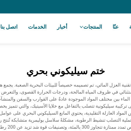
عنّا
المنتجات
أخبار
الخدمات
اتصل بنا
ختم سيليكوني بحري
تقنية العزل المائي، تم تصميمه خصيصاً للبيئات البحرية الصعبة. يجمع ه
استثنائي في ظروف المياه المالحة، ودرجات الحرارة القصوى، والتعرض 
ماء بين مختلف المواد الموجودة عادةً على القوارب والسفن والمنشآت 
ى تركيبة سيليكونية تتصلب بالتفاعل مع خلايا الأسيتيك، والتي تتميز 
بين -40°ف و400°ف. وعلى عكس المواد العازلة التقليدية، يحتوي المانع السيليكوني البحر
ية التصلب تنشيط الرطوبة، مشكلةً سلاسل بوليمرية متشابكة تُنتج روا
والتعرية. وت