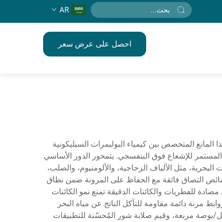
AR
احصل على عرض سعر
ذا المانع المتخصص بين كيمياء البوليمرات السيليكونية
المستمر للإشعاع فوق البنفسجي. يتمحور الدور الأساسي
البحرية، مثل الألياف الزجاجية، والألومنيوم، والصلب،
بخصائص التصاق فائقة مع الحفاظ على المرونة ضمن نطاق
ي على عوامل مضادة للفطريات والكائنات الدقيقة تمنع نمو الكائنات
بط مرنة دائمة مقاومة للتآكل الناتج عن مياه البحر
شمل الميزات التكنولوجية الرئيسية خصائص تمدد ممتازة تتجاوز 300 بالمئة، وتصنيفات قوة شد تزيد عن 200 رطل/بوصة مربعة، وقيم صلابة شور المُحسّنة للتطبيقات