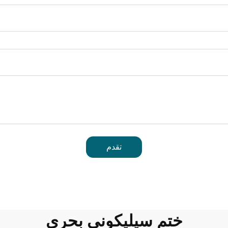
تقدم
ختم سيليكوني بحري