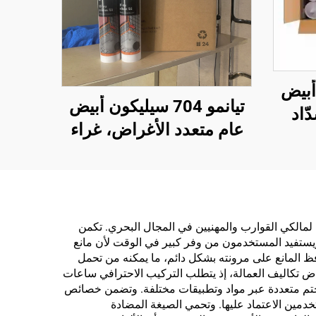
 أبيض
تيانمو 704 سيليكون أبيض
ّاد
عام متعدد الأغراض، غراء
للماء
مانع للتسرب
ًا
بة لمالكي القوارب والمهنيين في المجال البحري. تكمن
ة. ويستفيد المستخدمون من وفر كبير في الوقت لأن مانع
فظ المانع على مرونته بشكل دائم، ما يمكنه من تحمل
خفاض تكاليف العمالة، إذ يتطلب التركيب الاحترافي ساعات
 ختم متعددة عبر مواد وتطبيقات مختلفة. وتضمن خصائص
تخدمين الاعتماد عليها. وتحمي الصيغة المضادة