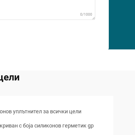
0/1000
цели
онов уплътнител за всички цели
криван с боја силиконов герметик gp