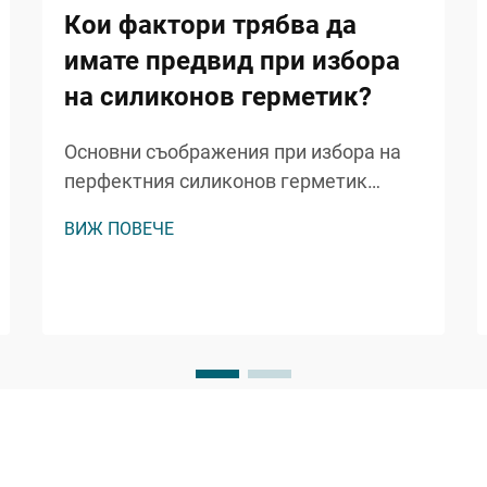
Кои фактори трябва да
имате предвид при избора
на силиконов герметик?
Основни съображения при избора на
перфектния силиконов герметик
Изборът на правилния силиконов
ВИЖ ПОВЕЧЕ
герметик за вашия проект може да
означава разликата между
дълготраен, професионален край и
потенциално скъп провал. Независимо
дали работите върху баня...