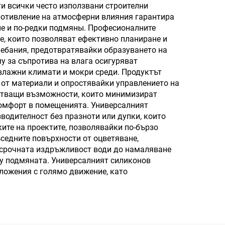
ти всички често използвани строителни
противление на атмосферни влияния гарантира
е и по-редки подмяны. Професионалните
, които позволяват ефективно планиране и
лебания, предотвратявайки образуването на
му за съпротива на влага осигуряват
 влажни климати и мокри среди. Продуктът
от материали и опростявайки управлението на
чатващи възможности, които минимизират
 комфорт в помещенията. Универсалният
водителност без празноти или дупки, които
ите на проектите, позволявайки по-бързо
ъседните повърхности от оцветяване,
осрочната издръжливост води до намаляване
у подмяната. Универсалният силиконов
ложения с голямо движение, като