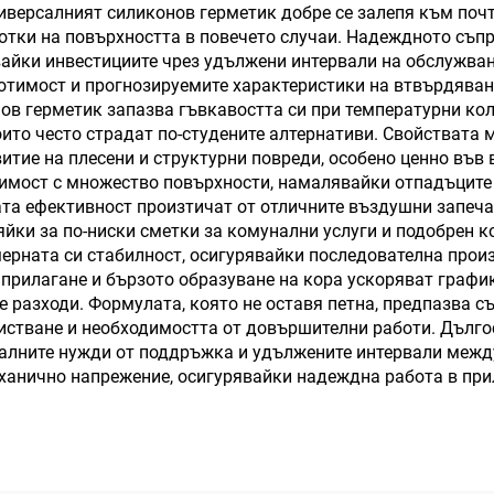
Черно
ниверсалният силиконов герметик добре се залепя към поч
ботки на повърхността в повечето случаи. Надеждното съ
айки инвестициите чрез удължени интервали на обслужван
тимост и прогнозируемите характеристики на втвърдяване
нов герметик запазва гъвкавостта си при температурни ко
ито често страдат по-студените алтернативи. Свойствата 
итие на плесени и структурни повреди, особено ценно във
имост с множество повърхности, намалявайки отпадъците 
ата ефективност произтичат от отличните въздушни запе
яйки за по-ниски сметки за комунални услуги и подобрен
мерната си стабилност, осигурявайки последователна произ
рилагане и бързото образуване на кора ускоряват график
е разходи. Формулата, която не оставя петна, предпазва с
истване и необходимостта от довършителни работи. Дълг
малните нужди от поддръжка и удължените интервали межд
ханично напрежение, осигурявайки надеждна работа в при