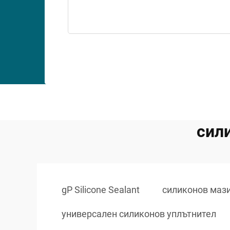
сил
gP Silicone Sealant
силиконов маз
универсален силиконов уплътнител