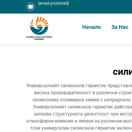
[email protected]
Начало
За Нас
сил
Универсалният силиконов герметик представля
висока производителност в различни строи
силиконова полимерна химия с напреднала т
Универсалният силиконов герметик действа 
запазва структурната цялостност при екстр
атмосферни влияния и лепене на различни мате
този универсален силиконов герметик включ