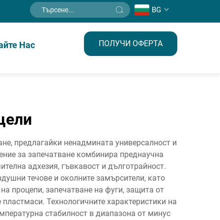
BG
ПОЛУЧИ ОФЕРТА
айте Нас
цели
ане, предлагайки ненадмината универсалност и
шение за запечатване комбинира преднаучна
ителна адхезия, гъвкавост и дълготрайност.
здушни течове и околните замърсители, като
на процепи, запечатване на фуги, защита от
е пластмаси. Технологичните характеристики на
мпературна стабилност в диапазона от минус