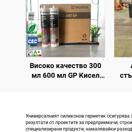
Високо качество 300
мл 600 мл GP Кисел
стъ
силикон Неутрален
пр
силиконов герметик
по
Също като Wacker
проз
Качество
водо
Универсалният силиконов герметик осигурява 
резултати от проектите за предприемачи, стр
Еднокомпонентно
Поли
специализирани продукти, намалявайки разходи