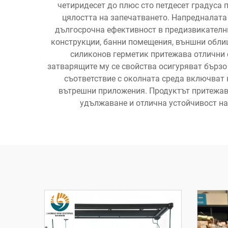
четиридесет до плюс сто петдесет градуса 
цялостта на запечатването. Напредналат
дългосрочна ефективност в предизвикателн
конструкции, банни помещения, външни облиц
силиконов герметик притежава отлични 
затварящите му се свойства осигуряват бързо
съответствие с околната среда включват 
вътрешни приложения. Продуктът притежава
удължаване и отлична устойчивост на