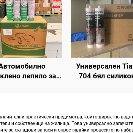
Автомобилно
Универсален Ti
клено лепило за
704 бял силико
едното стъкло,
каучуков герме
крив, тавански
лепило
орец, теч на вода,
устойчиво лепило
значителни практически предимства, които директно водя
оители и собственици на жилища. Това универсално запеч
уретаново Силно
те за складови запаси и опростявайки процесите по набав