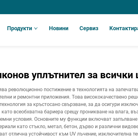
Продукти
Новини
Сервиз
Контактир
иконов уплътнител за всички 
ва революционно постижение в технологията на запечатв
телни и ремонтни приложения. Това висококачествено ре
ехнология за кръстосано свързване, за да осигури изключ
като всеобхватна бариера срещу проникване на влага, въ
емни условия. Основните му функции включват запълване 
риали като стъкло, метал, бетон, дърво и различни видов
ват отлична устойчивост към UV лъчение, изключителна те