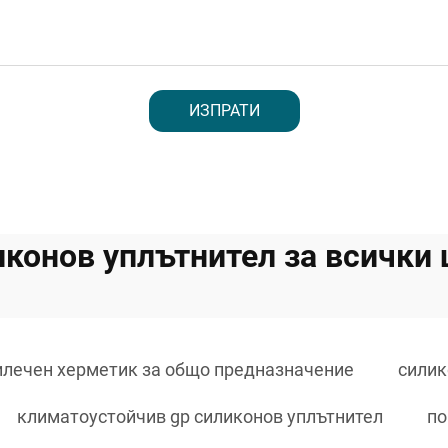
ИЗПРАТИ
иконов уплътнител за всички 
илечен херметик за общо предназначение
силик
климатоустойчив gp силиконов уплътнител
по