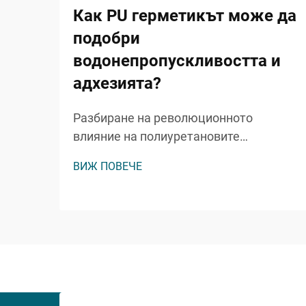
Как PU герметикът може да
подобри
водонепропускливостта и
адхезията?
Разбиране на революционното
влияние на полиуретановите
герметици в съвременното
ВИЖ ПОВЕЧЕ
строителство Строителната и
ремонтна индустрия е станала
свидетел на забележителни
постижения в технологиите за
водонепроницаемост и адхезия, като
ПУ герметикът се превръща в
истински игроизменящ елемент...