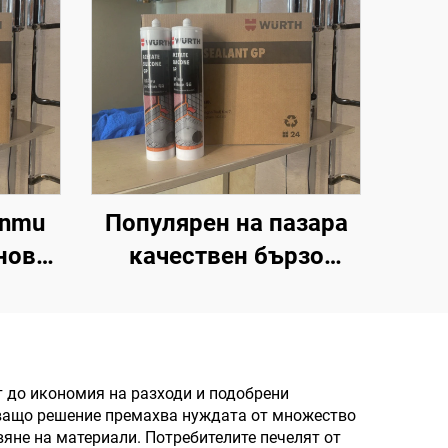
anmu
Популярен на пазара
нов
качествен бързо
тик-
изсъхващ боядисваем
акрилов силиконов
герметик без свиване
т до икономия на разходи и подобрени
атващо решение премахва нуждата от множество
яне на материали. Потребителите печелят от