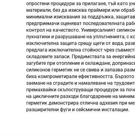
строително лепило
опростени процедури за прилагане, тъй като у
материали, без да изисква праймери или обра
Цена
минимални изисквания за поддръжка, защитав
предприемачи оценяват последователната рабо
контрол на качеството. Универсалният силико
пукнатини и разрушаване на уплътненията, с ко
изключителна защита срещу щети от вода, разв
предлага изключителна стойност чрез съвмест
складовите запаси. Предимствата за енергийн
загубите при отопление и охлаждане, допринас
силиконов герметик не се свива и запазва раз
биха компрометирали ефективността. Бързото п
заемане на сградите и намаляване на трудовит
премахвайки скъпоструващи процедури за поч
на цикличните разходи благодарение на мини
герметик демонстрира отлична адхезия при ме
разширителни фуги и сейсмични инсталации.