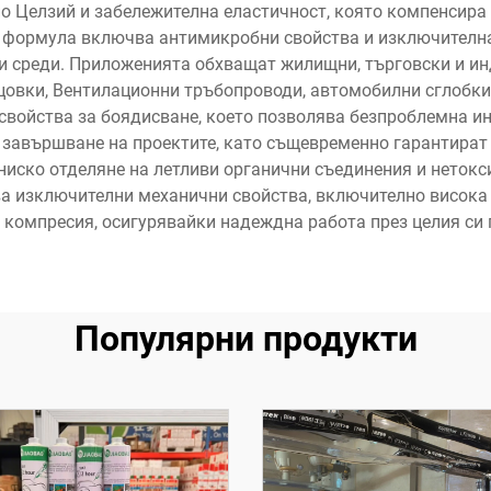
по Целзий и забележителна еластичност, която компенсир
а формула включва антимикробни свойства и изключителна
и среди. Приложенията обхващат жилищни, търговски и ин
овки, Вентилационни тръбопроводи, автомобилни сглобки
свойства за боядисване, което позволява безпроблемна ин
 завършване на проектите, като същевременно гарантират
ниско отделяне на летливи органични съединения и нетокс
 изключителни механични свойства, включително висока 
 компресия, осигурявайки надеждна работа през целия си
Популярни продукти