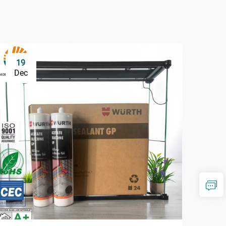
19
1
Dec
De