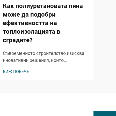
Как полиуретановата пяна
За
може да подобри
си
ефективността на
по
топлоизолацията в
жи
сградите?
Ремо
съв
Съвременното строителство изисква
търс
иновативни решения, които
ВИЖ
оси
осигуряват превъзходни резултати в
ВИЖ ПОВЕЧЕ
така
топлоизолацията, като същевременно
Сре
запазват икономическа ефективност
рем
и екологична отговорност.
сил
Полиуретановата пяна, известна още
цент
като PU пяна, се е превърнала в
революционен материал...