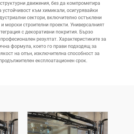
а структурни движения, без да компрометира
 устойчивост към химикали, осигурявайки
дустриални сектори, включително остъклени
 и морски строителни проекти. Универсалният
теграция с декоративни покрития. Бързо
 професионален резултат. Характеристиките за
ична формула, което го прави подходящ за
якост на опън, изключителна способност за
 продължителен експлоатационен срок.