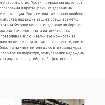
ото строителство. Чести приложения включват
прозоречни и вратни рами, създаване на
и инсталации. Уплътнителят се оказва особено
 осигурява надеждна защита срещу времето,
готови бетонни панели, създаване на бариери
остове. Технологичната изтънченост на
о позволява изключителни възможности за
лен за динамични строителни елементи, които
ността на уплътнителя да се втвърдява чрез
апазон от температури, осигурявайки надеждна
 сградата и енергийната й ефективност.