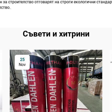
н за строителство отговарят на строги екологични стандар
лство.
Съвети и хитрини
25
Nov