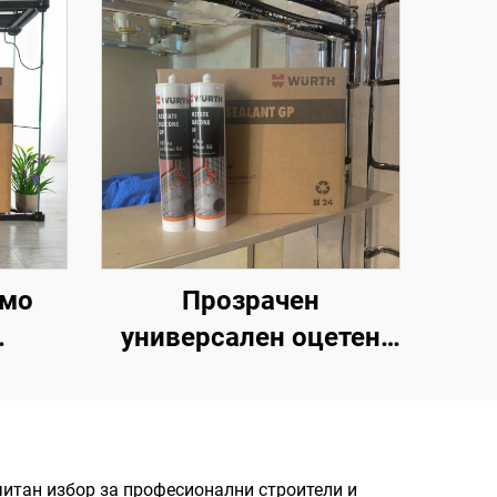
ямо
Прозрачен
универсален оцетен
ъклен
силиконов херметик,
а
водонепроницаем за
ачен
стъкло
н,
читан избор за професионални строители и