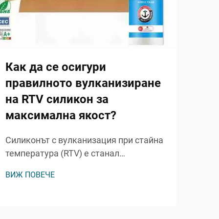
Как да се осигури
Ка
правилното вулканизиране
мо
на RTV силикон за
еф
максимална якост?
то
сг
Силиконът с вулканизация при стайна
температура (RTV) е станал
Съв
незаменим материал в безброй
ино
ВИЖ ПОВЕЧЕ
промишлени и търговски приложения
осиг
ВИЖ
поради изключителната си гъвкавост,
топ
дълготрайност и устойчивост към
зап