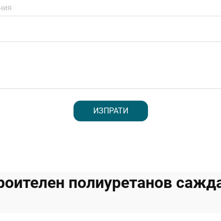
ИЗПРАТИ
роителен полиуретанов сажд