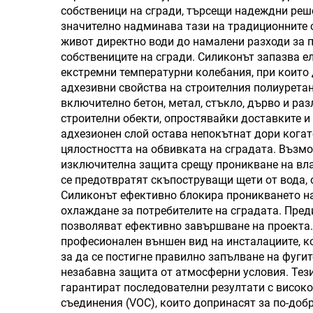
собственици на сгради, търсещи надеждни реш
силиконов герметик
значително надминава тази на традиционните 
живот директно води до намалени разходи за п
собствениците на сгради. Силиконът запазва е
екстремни температурни колебания, при които
адхезивни свойства на строителния полиуретан
включително бетон, метал, стъкло, дърво и ра
строителни обекти, опростявайки доставките и
адхезионен слой остава непокътнат дори кога
цялостността на обвивката на сградата. Възм
изключителна защита срещу проникване на вла
се предотвратят скъпоструващи щети от вода, 
Силиконът ефективно блокира проникването на
охлаждане за потребителите на сградата. Пре
позволяват ефективно завършване на проекта.
професионален външен вид на инсталациите, к
за да се постигне правилно запълване на фуги
незабавна защита от атмосферни условия. Тези
гарантират последователни резултати с висок
съединения (VOC), които допринасят за по-доб