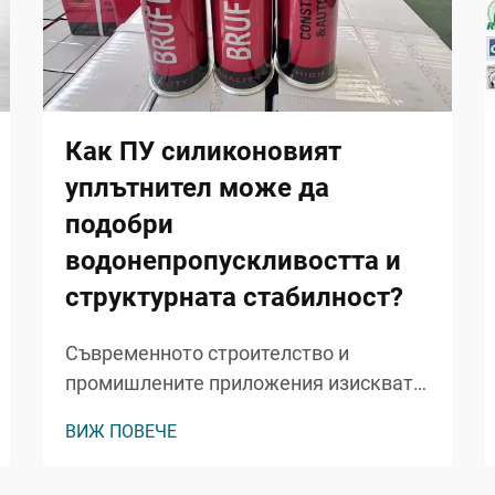
Как ПУ силиконовият
уплътнител може да
подобри
водонепропускливостта и
структурната стабилност?
Съвременното строителство и
промишлените приложения изискват
надеждни уплътнителни решения,
ВИЖ ПОВЕЧЕ
способни да издържат на екстремни
метеорологични условия, като