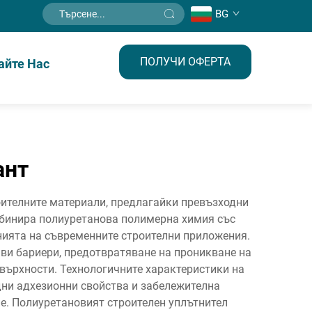
BG
ПОЛУЧИ ОФЕРТА
айте Нас
ант
оителните материали, предлагайки превъзходни
мбинира полиуретанова полимерна химия със
нията на съвременните строителни приложения.
ви бариери, предотвратяване на проникване на
върхности. Технологичните характеристики на
дни адхезионни свойства и забележителна
е. Полиуретановият строителен уплътнител