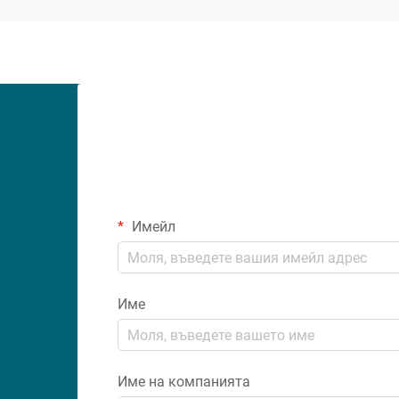
революционно решение, което...
Имейл
Име
Име на компанията