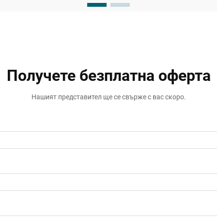
запазват структурната цялост. ПУ
силиконовият уплътнител се е
превърнал в предпочитан избор за
предприемачи и инженери ...
Получете безплатна оферта
Нашият представител ще се свърже с вас скоро.