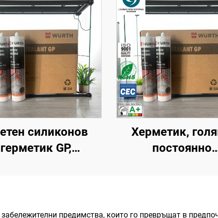
етен силиконов
Херметик, гол
герметик GP,
постоянно
елинен герметик,
запечатване, ст
универсален
лепил, висок
ликонов оцетен
плътност, прозр
герметик
оцетен силико
 забележителни предимства, които го превръщат в предпо