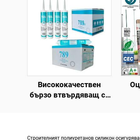
Висококачествен
Оц
бързо втвърдяващ се
водонепроницаем
кис
силиконов герметик,
неутрален,
си
универсален, 100%
Строителният полиуретанов силикон осигурява