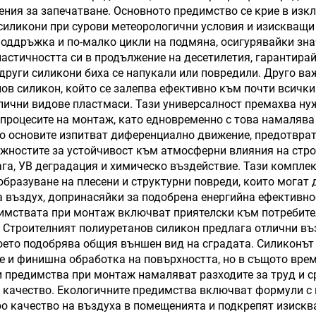
ения за запечатване. Основното предимство се крие в изк
доставчици н
силикони при сурови метеорологични условия и изискващи 
силикон за 9 ме
оддръжка и по-малко цикли на подмяна, осигурявайки зна
ластичността си в продължение на десетилетия, гарантира
 други силикони биха се напукали или повредили. Друго в
ов силикон, който се залепва ефективно към почти всички
злични видове пластмаси. Тази универсалност премахва н
 процесите на монтаж, като едновременно с това намалява
то основите изпитват диференциално движение, предотвра
ожностите за устойчивост към атмосферни влияния на стр
га, УВ деградация и химическо въздействие. Тази компле
образуване на плесени и структурни повреди, които могат 
 въздух, допринасяйки за подобрена енергийна ефективнос
димствата при монтаж включват приятелски към потребител
 Строителният полиуретанов силикон предлага отлични въ
оето подобрява общия външен вид на сградата. Силиконът
те и финишна обработка на повърхността, но в същото врем
 предимства при монтаж намаляват разходите за труд и ср
о качество. Екологичните предимства включват формули с
ро качество на въздуха в помещенията и подкрепят изискв