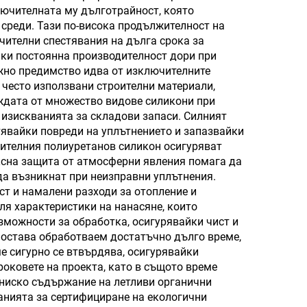
лючителната му дълготрайност, която
а
среди. Тази по-висока продължителност на
сеца
чителни спестявания на дълга срока за
йки постоянна производителност дори при
ажно предимство идва от изключителните
 често използвани строителни материали,
уждата от множество видове силикони при
 изискванията за складови запаси. Силният
тявайки повреди на уплътнението и запазвайки
оителния полиуретанов силикон осигуряват
ксна защита от атмосферни явления помага да
да възникнат при неизправни уплътнения.
т и намалени разходи за отопление и
я характеристики на нанасяне, които
зможности за обработка, осигурявайки чист и
 остава обработваем достатъчно дълго време,
е сигурно се втвърдява, осигурявайки
оковете на проекта, като в същото време
 ниско съдържание на летливи органични
анията за сертифициране на екологични