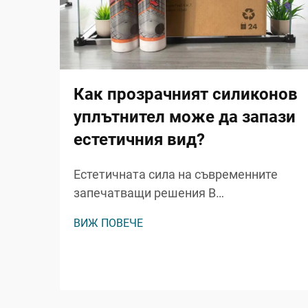
Как прозрачният силиконов
уплътнител може да запази
естетичния вид?
Естетичната сила на съвременните
запечатващи решения В
съвременното строителство и
ВИЖ ПОВЕЧЕ
домашно подобрение запазването на
визуалната привлекателност при
осигуряване на функционалност става
все по-важно. Прозрачният силиконов
герметик представлява