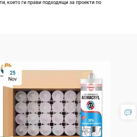
ти, което ги прави подходящи за проекти по
25
1
Nov
De