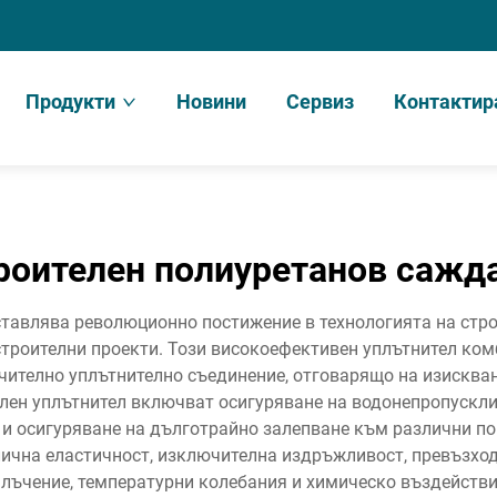
Продукти
Новини
Сервиз
Контактир
роителен полиуретанов сажд
тавлява революционно постижение в технологията на стр
строителни проекти. Този високоефективен уплътнител ко
чително уплътнително съединение, отговарящо на изисква
лен уплътнител включват осигуряване на водонепропускли
 и осигуряване на дълготрайно залепване към различни по
ична еластичност, изключителна издръжливост, превъзхо
лъчение, температурни колебания и химическо въздействи