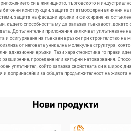
риложението си в жилищното, търговското и индустриалн
в бетонни конструкции, защита от атмосферни влияния на 
теми, защита на фасадни връзки и фиксиране на остъклен
и, където способността му да запазва гъвкавост, докато
адата. Допълнителни приложения включват уплътняване на 
та и осигуряване на гъвкави връзки при строителство на м
роизлиза от неговата уникална молекулна структура, коят
ни адхезионни връзки. Тази характеристика го прави идеа
 разширение, проседане или вятърни натоварвания. Способ
добен уплътнител, който запазва свойствата си в широк ди
я и допринасяйки за общата продължителност на живота на
Нови продукти