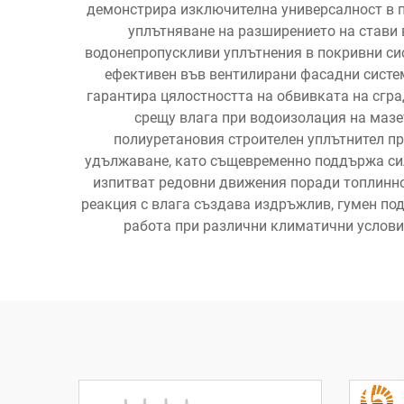
демонстрира изключителна универсалност в п
уплътняване на разширението на стави 
водонепропускливи уплътнения в покривни сис
ефективен във вентилирани фасадни систем
гарантира цялостността на обвивката на сгр
срещу влага при водоизолация на мазе
полиуретановия строителен уплътнител п
удължаване, като същевременно поддържа сил
изпитват редовни движения поради топлинно
реакция с влага създава издръжлив, гумен по
работа при различни климатични услови