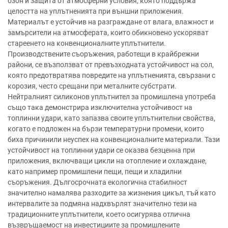
озон и защита от атмосферни условия, която поддържа
целостта на уплътненията при външни приложения.
Материалът е устойчив на разграждане от влага, влажност и
замърсители на атмосферата, които обикновено ускоряват
стареенето на конвенционалните уплътнители.
Производствените съоръжения, работещи в крайбрежни
райони, се възползват от превъзходната устойчивост на сол,
която предотвратява повредите на уплътненията, свързани с
корозия, често срещани при металните субстрати.
Нейтралният силиконов уплътнител за промишлена употреба
също така демонстрира изключителна устойчивост на
топлинни удари, като запазва своите уплътнителни свойства,
когато е подложен на бързи температурни промени, които
биха причинили неуспех на конвенционалните материали. Тази
устойчивост на топлинни удари се оказва безценна при
приложения, включващи цикли на отопление и охлаждане,
като например промишлени пещи, пещи и хладилни
съоръжения. Дългосрочната екологична стабилност
значително намалява разходите за жизнения цикъл, тъй като
интервалите за подмяна надхвърлят значително тези на
традиционните уплътнители, което осигурява отлична
възвръщаемост на инвестициите за промишлените