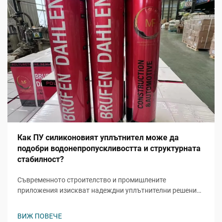
Как ПУ силиконовият уплътнител може да
подобри водонепропускливостта и структурната
стабилност?
Съвременното строителство и промишлените
приложения изискват надеждни уплътнителни решения,
способни да издържат на екстремни метеорологични
условия, като запазват структурната цялост. ПУ
ВИЖ ПОВЕЧЕ
силиконовият уплътнител се е превърнал в предпочитан