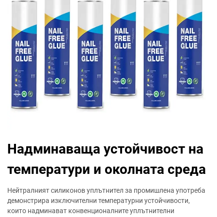
Надминаваща устойчивост на
температури и околната среда
Нейтралният силиконов уплътнител за промишлена употреба
демонстрира изключителни температурни устойчивости,
които надминават конвенционалните уплътнителни