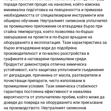
поради простия процес на нанасяне, който изисква
минимална подготовка на повърхността и премахва
необходимостта от специализирани инструменти или
обширно обучение. Неутралният силиконов уплътнител
за промишлено приложение се втвърдява бързо при
стайна температура, което позволява по-бършо
завършване на проекти и по-бързо връщане на
оборудването в експлоатация. Тази характеристика за
бързо втвърдяване води до подобрена
производителност и по-малко разстройства в
графиките в натоварени промишлени среди.
Продуктът демонстрира отлична химическа
устойчивост, като защитава уплътнените съединения
от деградация, причинена от масла, разтворители и
почистващи препарати, често използвани в
промишлени условия. Тази химическа стабилност
гарантира постоянна ефективност и намалява
вероятността от уплътнителен пробив, който може да
доведе до повреда на оборудването или прекъсване
на производството. Неутралният силиконов