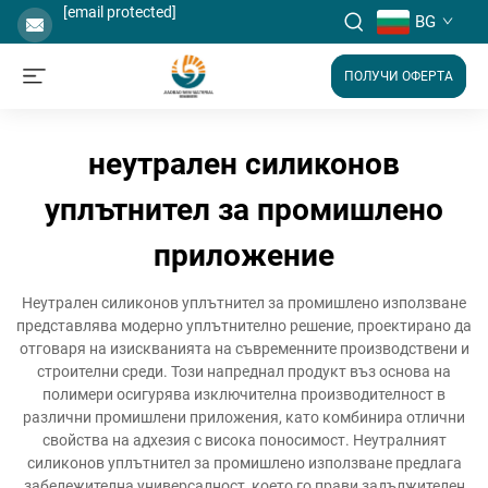
[email protected]
BG
ПОЛУЧИ ОФЕРТА
неутрален силиконов
уплътнител за промишлено
приложение
Неутрален силиконов уплътнител за промишлено използване
представлява модерно уплътнително решение, проектирано да
отговаря на изискванията на съвременните производствени и
строителни среди. Този напреднал продукт въз основа на
полимери осигурява изключителна производителност в
различни промишлени приложения, като комбинира отлични
свойства на адхезия с висока поносимост. Неутралният
силиконов уплътнител за промишлено използване предлага
забележителна универсалност, което го прави задължителен