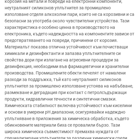
корозия на метали и повреди на електронни компоненти,
неутралният силиконов уплътнител за промишлено
използване отделя алкохолни пари, които не са корозивни и са
безопасни за употреба около чувствителни устройства. Тази
характеристика е особено ценна в производството на
електроника, където надеждността на компонентите зависи от
предотвратяването на повреди, причинени от корозия.
Материалът показва отлична устойчивост към почистващи
химикали и дезинфектанти и запазва уплътнителните си
свойства дори при излагане на агресивни процедури за
дезинфекция, необходими във фармацевтични и хранителни
производства. Промишлените обекти печелят от намалени
разходи за поддръжка, тъй като неутралният силиконов
уплътнител за промишлено използване устоява на набъбване,
размекване и деградация при контакт с петролсъдържащи
продукти, хидравлични течности и синтетични смазки.
Химическата стабилност включва устойчивост към киселини
и основи в умерени pH диапазони, осигурявайки надеждно
уплътняване в приложения за химическа обработка, където
обикновените материали биха се провалили бързо. Тази
широка химическа съвместимост премахва нуждата от
специализирани уплътнители за различни химически среди,