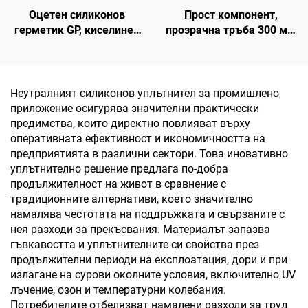
Оцетен силиконов
Прост компонент,
герметик GP, киселинен
прозрачна тръба 300 мл,
герметик, универсален
пластмасов картридж,
силиконов оцетен
силиконово уплътнение
герметик
Неутралният силиконов уплътнител за промишлено
приложение осигурява значителни практически
предимства, които директно повлияват върху
оперативната ефективност и икономичността на
предприятията в различни сектори. Това иновативно
уплътнително решение предлага по-добра
продължителност на живот в сравнение с
традиционните алтернативи, което значително
намалява честотата на поддръжката и свързаните с
нея разходи за прекъсвания. Материалът запазва
гъвкавостта и уплътнителните си свойства през
продължителни периоди на експлоатация, дори и при
излагане на сурови околните условия, включително UV
лъчение, озон и температурни колебания.
Потребителите отбелязват намалени разходи за труд