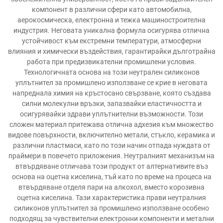
компонент в различни сфери като автомобилна,
аерокосмическа, електронна и тежка машиностроителна
индустрия. Неговата уникална формула осигурява отлична
устойчивост към екстремни температури, атмосферни
влияния и химически въздействия, гарантирайки дълготрайна
работа при предизвикателни промишлени условия.
Технологичната основа на този неутрален силиконов
уплътнител за промишлено използване се крие в неговата
напреднала химия на кръстосано свързване, която създава
силни молекулни връзки, запазвайки еластичността и
осигурявайки здрави уплътнителни възможности. Този
сложен материал притежава отлична адхезия към множество
видове повърхности, включително метали, стъкло, керамика и
различни пластмаси, като по този начин отпада нуждата от
праймери в повечето приложения. Неутралният механизъм на
втвърдяване отличава този продукт от алтернативите въз
основа на оцетна киселина, тъй като по време на процеса на
втвърдяване отделя пари на алкохол, вместо корозивна
оцетна киселина. Тази характеристика прави неутралния
силиконов уплътнител за промишлено използване особено
подходящ за чувствителни електронни компоненти и метални