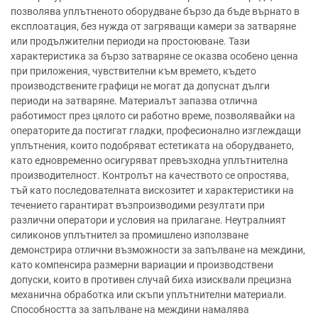
позволява уплътненото оборудване бързо да бъде върнато в
експлоатация, без нужда от загряващи камери за затваряне
или продължителни периоди на простоюване. Тази
характеристика за бързо затваряне се оказва особено ценна
при приложения, чувствителни към времето, където
производствените графици не могат да допуснат дълги
периоди на затваряне. Материалът запазва отлична
работимост през цялото си работно време, позволявайки на
операторите да постигат гладки, професионално изглеждащи
уплътнения, които подобряват естетиката на оборудването,
като едновременно осигуряват превъзходна уплътнителна
производителност. Контролът на качеството се опростява,
тъй като последователната вискозитет и характеристики на
течението гарантират възпроизводими резултати при
различни оператори и условия на прилагане. Неутралният
силиконов уплътнител за промишлено използване
демонстрира отлични възможности за запълване на междини,
като компенсира размерни вариации и производствени
допуски, които в противен случай биха изисквали прецизна
механична обработка или скъпи уплътнителни материали.
Способността за запълване на междини намалява