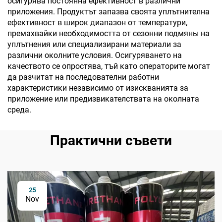
осигурява постоянна ефективност в различни
приложения. Продуктът запазва своята уплътнителна
ефективност в широк диапазон от температури,
премахвайки необходимостта от сезонни подмяны на
уплътнения или специализирани материали за
различни околните условия. Осигуряването на
качеството се опростява, тъй като операторите могат
да разчитат на последователни работни
характеристики независимо от изискванията за
приложение или предизвикателствата на околната
среда.
Практични съвети
25
Nov