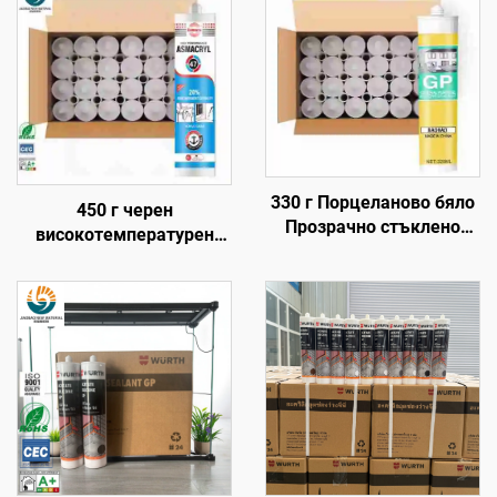
330 г Порцеланово бяло
450 г черен
Прозрачно стъклено
високотемпературен
лепило Врата и прозорец
1200 силиконов адхезив,
Уплътнение
топлоустойчив
Водоустойчиво
силиконов херметик
Плесенозащитно Бързо
сушене Стеклено лепило