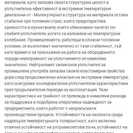
материали, като запазва своята структурна целост и
уплътнителна ефективност в екстремни температурни
диапазони от - Молекулярната структура на материала остава
стабилна при топлинен стрес, което предотвратява
крехкостта и пукнатините, които обикновено засягат по-
слабите уплътнители, когато са изложени на температурни
колебания. Промишленията, работещи в сложни топлинни
условия, се възползват значително от тази стабилност, тъй
като времето за прекъсване на работа на оборудването
поради неизправност на уплътнението се намалява
значително. Нейтралният силиконов уплътнител за
промишлена употреба запазва своите еластомерни свойства
дори след продължително излагане на екстремни температури,
като осигурява последователни уплътнителни характеристики
през продължителни периоди на експлоатация. Тази
характеристика на трайност се превежда в намалени разходи
за поддръжка и подобрена оперативна надеждност за
предприятията, които работят с непрекъснати
производствени процеси. Устойчивостта на околната среда
надхвърля температурната толерантност, като включва
отлична устойчивост на ултравиолетови лъчи, устойчивост на