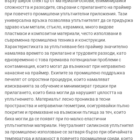
върху широк спектър от материали-основи, елиминирайки
сложността и разходите, свързани с прилагането на праймер
при повечето промишлени уплътнителни приложения. Тази
универсална връзка позволява уплътнителят да се придържа
здраво към метали, стъкло, керамика, много видове
пластмаси и композитни материали, често използвани в
съвременна промишлена техника и конструкции.
Характеристиката за уплътняване без праймер значително
намалява времето за прилагане и трудовите разходи, като
едновременно с това премахва потенциални проблеми с
контаминация, които могат да възникнат при неправилно
нанасяне на праймер. Екипите за промишлено поддръжка
печелят от опростени процедури, които намаляват
изискванията за обучение и минимизират грешки при
прилагането, които биха могли да нарушият цялостта на
уплътнението. Материалът лесно прониква в тесни
пространства и неправилни геометрии, осигурявайки пълно
покритие и премахване на възможни пътища за теч, които
биха могли да се появят при по-малко еластични
уплътнителни материали. Неутралният силиконов уплътнител
за промишлено използване се затваря бързо при обичайната
температура и влажност в повечето промишлени среди, което