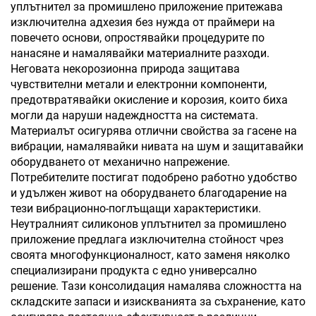
уплътнител за промишлено приложение притежава
изключителна адхезия без нужда от праймери на
повечето основи, опростявайки процедурите по
нанасяне и намалявайки материалните разходи.
Неговата некорозионна природа защитава
чувствителни метали и електронни компоненти,
предотвратявайки окисление и корозия, които биха
могли да наруши надеждността на системата.
Материалът осигурява отлични свойства за гасене на
вибрации, намалявайки нивата на шум и защитавайки
оборудването от механично напрежение.
Потребителите постигат подобрено работно удобство
и удължен живот на оборудването благодарение на
тези вибрационно-поглъщащи характеристики.
Неутралният силиконов уплътнител за промишлено
приложение предлага изключителна стойност чрез
своята многофункционалност, като заменя няколко
специализирани продукта с едно универсално
решение. Тази консолидация намалява сложността на
складските запаси и изискванията за съхранение, като