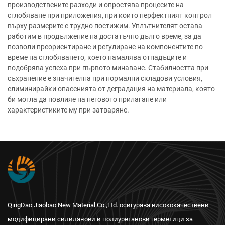
производствените разходи и опростява процесите на
сглобяване при приложения, при които перфектният контрол
върху размерите е трудно постижим. Уплътнителят остава
работим в продължение на достатъчно дълго време, за да
позволи преориентиране и регулиране на компонентите по
време на сглобяването, което намалява отпадъците и
подобрява успеха при първото минаване. Стабилността при
съхранение е значителна при нормални складови условия,
елиминирайки опасенията от деградация на материала, която
би могла да повлияе на неговото прилагане или
характеристиките му при затваряне.
QingDao Jiaobao New Material Co.,Ltd. осигурява висококачествени
модифицирани силиланови и полиуретанови герметици за