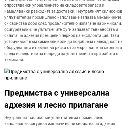
опростявайки управлението на складовите запаси и
намалявайки разходите за доставки. Неутралният силиконов
уплътнител за промишлено използване запазва механичните
си свойства дори след продължително излагане на химикали,
осигурявайки, че уплътнените фуги запазват гъвкавостта и
силата на адхезия през целия период на експлоатация. Тази
устойчивост към химикали води до подобрена надеждност на
оборудването и намалява риска от замърсяване на околната
среда вследствие на повреди на уплътненията при работа с
химикали.
Предимства с универсална
адхезия и лесно прилагане
Неутралният силиконов уплътнител за промишлено
използване осигурява изключителни свойства на адхезия