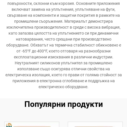
повърхности, склонни към корозия. Основните приложения
включват замяна на уплътнения, уплътняване на фуги,
свързване на компоненти и защитни покрития в рамките на
промишлени съоръжения. Материалът демонстрира
изключителна производителност в среди с висока вибрация,
като запазва цялостта на уплътнението си при динамични
натоварвания, често срещани при производствено
оборудване. Обхватът на термична стабилност обикновено е
от -65°F до 400°F, което отговаря на разнообразни
експлоатационни изисквания в различни индустрии.
Неутралният силиконов уплътнител за промишлено
използване също осигурява отлични свойства на
електрическа изолация, което го прави от голяма стойност за
приложения в електронна сглобяване и поддръжка на
електрическо оборудване.
Популярни продукти