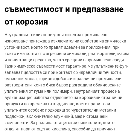
съвместимост и предпазване
от корозия
Неутралният силиконов уплътнител за промишлено
използване притежава изключителни свойства на химическа
устойчивост, които го правят идеален за приложения, при
които има контакт с агресивни химикали, разтворители, масла
и почистващи средства, често срещани в промишлени среди.
Тази химическа съвместимост гарантира, че уплътнените фуги
запазват цялостта си при контакт с хидравлични течности,
смазочни масла, горивни добавки и различни промишлени
разтворители, които биха бързо разградили обикновените
уплътнения от гума или полимери. Неутралният процес на
вулканизация избягва отделянето на корозивни странични
продукти по време на втвърдяване, което прави този
уплътнител особено подходящ за чувствителни метални
подложки, включително алуминий, мед и стоманени
компоненти. За разлика от ацетокси-силиконите, които
отделят пари от оцетна киселина, способни да причинят