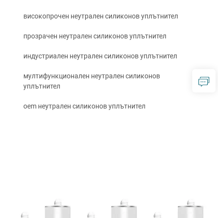
високопрочен неутрален силиконов уплътнител
прозрачен неутрален силиконов уплътнител
индустриален неутрален силиконов уплътнител
мултифункционален неутрален силиконов
уплътнител
oem неутрален силиконов уплътнител