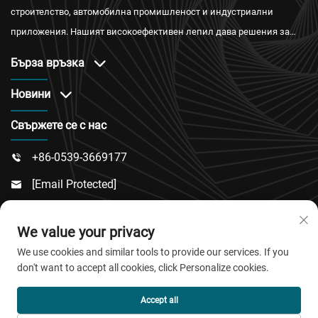
строителство, автомобилна промишленост и индустриални
приложения. Нашият високоефективен лепил дава решения за
водонепроницаемост, огнестойкост и топлоизолация с
Бърза връзка
международни сертификати и надеждно следпродажбено
обслужване.
Новини
Свържете се с нас
+86-0539-3669177

[email Protected]

№ 217, Път Донгси, Подрайон Дончън, Окръг

We value your privacy
Линку, Град Вейфан, Провинция Шандонг
We use cookies and similar tools to provide our services. If you
don't want to accept all cookies, click Personalize cookies.
© Всички права запазени 2026 QingDao Jiaobao New
Accept all
Material Co.,Ltd.