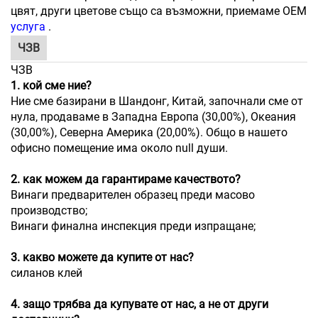
цвят, други цветове също са възможни, приемаме OEM
услуга
.
ЧЗВ
ЧЗВ
1. кой сме ние?
Ние сме базирани в Шандонг, Китай, започнали сме от
нула, продаваме в Западна Европа (30,00%), Океания
(30,00%), Северна Америка (20,00%). Общо в нашето
офисно помещение има около null души.
2. как можем да гарантираме качеството?
Винаги предварителен образец преди масово
производство;
Винаги финална инспекция преди изпращане;
3. какво можете да купите от нас?
силанов клей
4. защо трябва да купувате от нас, а не от други