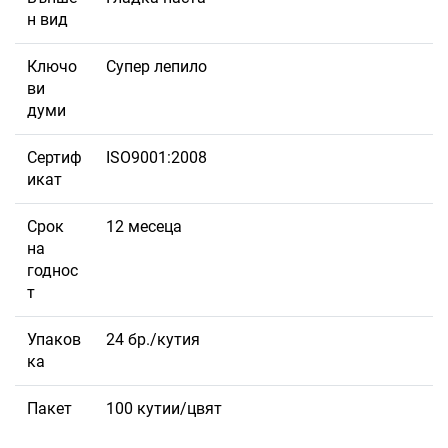
н вид
Ключо
Супер лепило
ви
думи
Сертиф
ISO9001:2008
икат
Срок
12 месеца
на
годнос
т
Упаков
24 бр./кутия
ка
Пакет
100 кутии/цвят