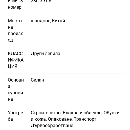
EINECS
230-391-5
номер
Място
шандонг, Китай
на
произх
од
КЛАСС
Други лепила
ИФИКА
ЦИЯ
Основн
Силан
а
сурови
на
Употре
Строителство, Влакна и облекло, Обувки
ба
и кожа, Опаковане, Транспорт,
Дървообработване