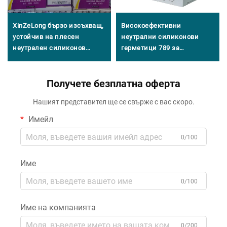
XinZeLong бързо изсъхващ,
Високоефективни
устойчив на плесен
неутрални силиконови
неутрален силиконов
герметици 789 за
герметик за адхезивни и
опаковане
запечатващи приложения
Получете безплатна оферта
Нашият представител ще се свърже с вас скоро.
Имейл
0/100
Име
0/100
Име на компанията
0/200