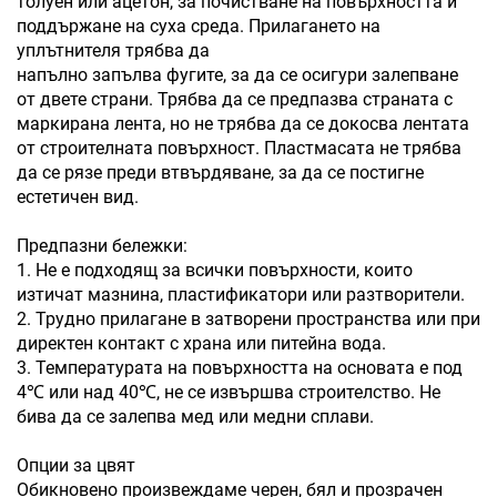
толуен или ацетон, за почистване на повърхността и
поддържане на суха среда. Прилагането на
уплътнителя трябва да
напълно запълва фугите, за да се осигури залепване
от двете страни. Трябва да се предпазва страната с
маркирана лента, но не трябва да се докосва лентата
от строителната повърхност. Пластмасата не трябва
да се рязе преди втвърдяване, за да се постигне
естетичен вид.
Предпазни бележки:
1. Не е подходящ за всички повърхности, които
изтичат мазнина, пластификатори или разтворители.
2. Трудно прилагане в затворени пространства или при
директен контакт с храна или питейна вода.
3. Температурата на повърхността на основата е под
4℃ или над 40℃, не се извършва строителство. Не
бива да се залепва мед или медни сплави.
Опции за цвят
Обикновено произвеждаме черен, бял и прозрачен