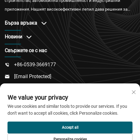
строителство, автомобилна промишленост и индустриални
приложения. Нашият високоефективен лепил дава решения за
водонепроницаемост, огнестойкост и топлоизолация с
Бърза връзка
международни сертификати и надеждно следпродажбено
обслужване.
Новини
Свържете се с нас
+86-0539-3669177

[email Protected]

№ 217, Път Донгси, Подрайон Дончън, Окръг

We value your privacy
Линку, Град Вейфан, Провинция Шандонг
We use cookies and similar tools to provide our services. If you
don't want to accept all cookies, click Personalize cookies.
© Всички права запазени 2026 QingDao Jiaobao New
Accept all
Material Co.,Ltd.
Personalize cookies