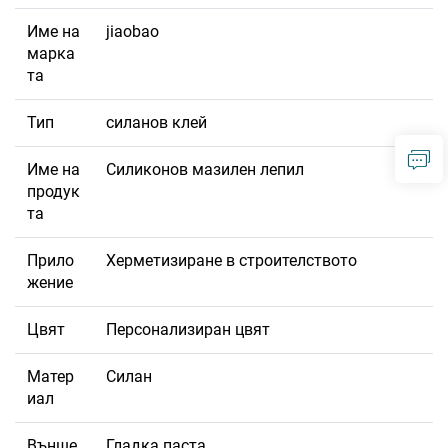
Име на
jiaobao
марка
та
Тип
силанов клей
Име на
Силиконов мазилен лепил
продук
та
Прило
Херметизиране в строителството
жение
Цвят
Персонализиран цвят
Матер
Силан
иал
Външе
Гладка паста