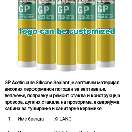
GP Acetic cure Silicone Sealant је заптивни материјал
високих перформанси погодан за заптивање,
лепљење, поправку и ремонт стакла и конструкција
прозора, дуплих стакала на прозорима, акваријума,
кабина за туширање и санитарне керамике.
1
Име бренда
XI LANG