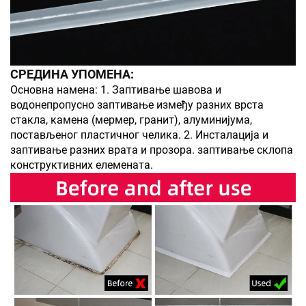
СРЕДИНА УПОМЕНА:
Основна намена: 1. Заптивање шавова и
водонепропусно заптивање између разних врста
стакла, камена (мермер, гранит), алуминијума,
постављеног пластичног челика. 2. Инсталација и
заптивање разних врата и прозора. заптивање склопа
конструктивних елемената.