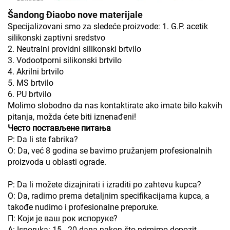
Šandong Điaobo nove materijale
Specijalizovani smo za sledeće proizvode: 1. G.P. acetik
silikonski zaptivni sredstvo
2. Neutralni providni silikonski brtvilo
3. Vodootporni silikonski brtvilo
4. Akrilni brtvilo
5. MS brtvilo
6. PU brtvilo
Molimo slobodno da nas kontaktirate ako imate bilo kakvih
pitanja, možda ćete biti iznenađeni!
Често постављене питања
P: Da li ste fabrika?
O: Da, već 8 godina se bavimo pružanjem profesionalnih
proizvoda u oblasti ograde.
P: Da li možete dizajnirati i izraditi po zahtevu kupca?
O: Da, radimo prema detaljnim specifikacijama kupca, a
takođe nudimo i profesionalne preporuke.
П: Који је ваш рок испоруке?
A: Isporuka: 15 - 20 dana nakon što primimo depozit.