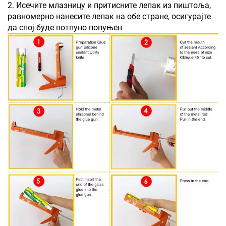
2. Исечите млазницу и притисните лепак из пиштоља,
равномерно нанесите лепак на обе стране, осигурајте
да спој буде потпуно попуњен