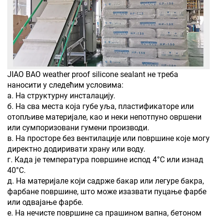
JIAO BAO weather proof silicone sealant не треба
наносити у следећим условима:
а. На структурну инсталацију.
б. На сва места која губе уља, пластификаторе или
отопљиве материјале, као и неки непотпуно овршени
или сумпоризовани гумени производи.
в. На просторе без вентилације или површине које могу
директно додиривати храну или воду.
г. Када је температура површине испод 4°C или изнад
40°C.
д. На материјале који садрже бакар или легуре бакра,
фарбане површине, што може изазвати пуцање фарбе
или одвајање фарбе.
е. На нечисте површине са прашином вапна, бетоном