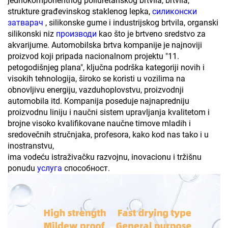
jednokomponentnog poliuretanskog brtvila, brtvila,
strukture građevinskog staklenog lepka,
силиконски
затварач
, silikonske gume i industrijskog brtvila, organski
silikonski niz
производи
kao što je brtveno sredstvo za
akvarijume. Automobilska brtva kompanije je najnoviji
proizvod koji pripada nacionalnom projektu "11.
petogodišnjeg plana", ključna podrška kategoriji novih i
visokih tehnologija, široko se koristi u vozilima na
obnovljivu energiju, vazduhoplovstvu, proizvodnji
automobila itd. Kompanija poseduje najnapredniju
proizvodnu liniju i naučni sistem upravljanja kvalitetom i
brojne visoko kvalifikovane naučne timove mladih i
sredovečnih stručnjaka, profesora, kako kod nas tako i u
inostranstvu,
ima vodeću istraživačku razvojnu, inovacionu i tržišnu
ponudu
услуга
способност.