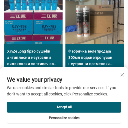
XinZeLong брзо сушећи
Фабричка велепродаја
антиплесни неутрални
300мл водонепропусан
силиконски заптивач за
неутрални временски
примену као лепило и
отпоран лепак, силикон
заптивач
антимокрини седент за
We value your privacy
Добијте бесплатни цитат
градњу
We use cookies and similar tools to provide our services. If you
don't want to accept all cookies, click Personalize cookies.
Наш представник ће вас ускоро контактирати.
Е-маил
Accept all
0/100
Personalize cookies