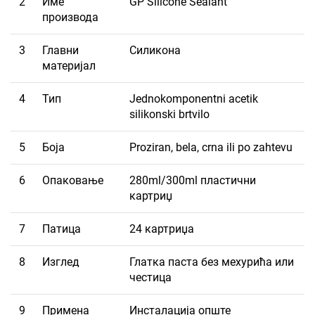
2
Име
GP Silicone Sealant
производа
3
Главни
Силикона
материјал
4
Тип
Jednokomponentni acetik
silikonski brtvilo
5
Боја
Proziran, bela, crna ili po zahtevu
6
Опаковање
280ml/300ml пластични
картриџ
7
Патица
24 картриџа
8
Изглед
Глатка паста без мехурића или
честица
9
Примена
Инсталација опште