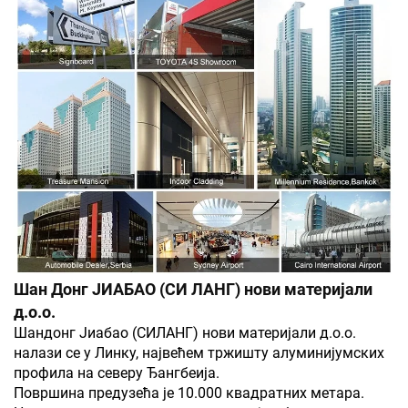
Шан Донг ЈИАБАО (СИ ЛАНГ) нови материјали
д.о.о.
Шандонг Јиабао (СИЛАНГ) нови материјали д.о.о.
налази се у Линку, највећем тржишту алуминијумских
профила на северу Ђангбеија.
Површина предузећа је 10.000 квадратних метара.