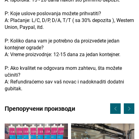
P: Koje uslove poslovanja možete prihvatiti?
A: Plaćanje: L/C, D/P, D/A, T/T ( sa 30% depozita ), Western
Union, Paypal, itd.
P: Koliko dana vam je potrebno da proizvedete jedan
kontejner ograde?
A: Vreme proizvodnje: 12-15 dana za jedan kontejner.
P: Ako kvalitet ne odgovara mom zahtevu, šta možete
učiniti?
A: Refundiraćemo sav vaš novac i nadoknaditi dodatni
gubitak.
Препоручени производи