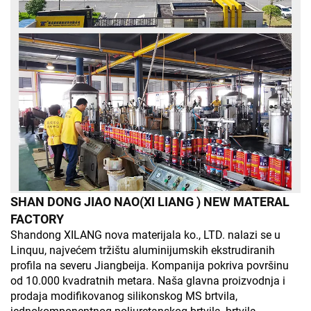
SHAN DONG JIAO NAO(XI LIANG ) NEW MATERAL
FACTORY
Shandong XILANG nova materijala ko., LTD. nalazi se u
Linquu, najvećem tržištu aluminijumskih ekstrudiranih
profila na severu Jiangbeija. Kompanija pokriva površinu
od 10.000 kvadratnih metara. Naša glavna proizvodnja i
prodaja modifikovanog silikonskog MS brtvila,