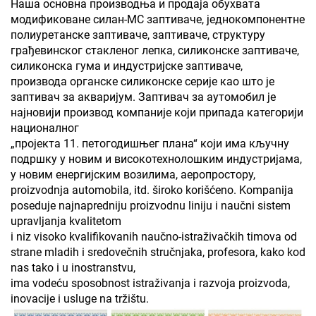
Наша основна производња и продаја обухвата
модификоване силан-МС заптиваче, једнокомпонентне
полиуретанске заптиваче, заптиваче, структуру
грађевинског стакленог лепка, силиконске заптиваче,
силиконска гума и индустријске заптиваче,
производа органске силиконске серије као што је
заптивач за акваријум. Заптивач за аутомобил је
најновији производ компаније који припада категорији
националног
„пројекта 11. петогодишњег плана“ који има кључну
подршку у новим и високотехнолошким индустријама,
у новим енергијским возилима, аеропростору,
proizvodnja automobila, itd. široko korišćeno. Kompanija
poseduje najnapredniju proizvodnu liniju i naučni sistem
upravljanja kvalitetom
i niz visoko kvalifikovanih naučno-istraživačkih timova od
strane mladih i sredovečnih stručnjaka, profesora, kako kod
nas tako i u inostranstvu,
ima vodeću sposobnost istraživanja i razvoja proizvoda,
inovacije i usluge na tržištu.