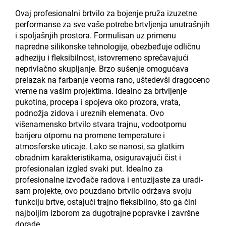
Ovaj profesionalni brtvilo za bojenje pruža izuzetne
performanse za sve vaše potrebe brtvljenja unutrašnjih
i spoljašnjih prostora. Formulisan uz primenu
napredne silikonske tehnologije, obezbeđuje odličnu
adheziju i fleksibilnost, istovremeno sprečavajući
neprivlačno skupljanje. Brzo sušenje omogućava
prelazak na farbanje veoma rano, uštedevši dragoceno
vreme na vašim projektima. Idealno za brtvljenje
pukotina, procepa i spojeva oko prozora, vrata,
podnožja zidova i ureznih elemenata. Ovo
višenamensko brtvilo stvara trajnu, vodootpornu
barijeru otpornu na promene temperature i
atmosferske uticaje. Lako se nanosi, sa glatkim
obradnim karakteristikama, osiguravajući čist i
profesionalan izgled svaki put. Idealno za
profesionalne izvođače radova i entuzijaste za uradi-
sam projekte, ovo pouzdano brtvilo održava svoju
funkciju brtve, ostajući trajno fleksibilno, što ga čini
najboljim izborom za dugotrajne popravke i završne
dorade.