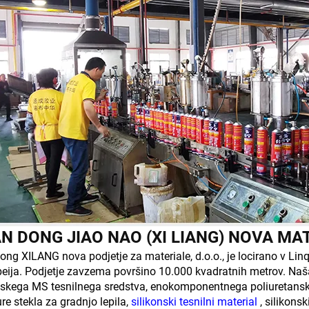
N DONG JIAO NAO (XI LIANG) NOVA MAT
ng XILANG nova podjetje za materiale, d.o.o., je locirano v Linq
eija. Podjetje zavzema površino 10.000 kvadratnih metrov. Naš
nskega MS tesnilnega sredstva, enokomponentnega poliuretanske
ure stekla za gradnjo lepila,
silikonski tesnilni material
, silikons