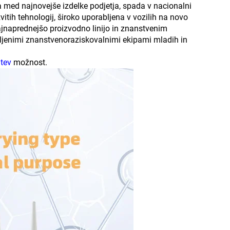
da med najnovejše izdelke podjetja, spada v nacionalni
zvitih tehnologij, široko uporabljena v vozilih na novo
najnaprednejšo proizvodno linijo in znanstvenim
ljenimi znanstvenoraziskovalnimi ekipami mladih in
itev
možnost.