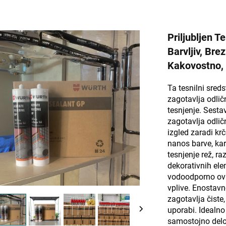
Priljubljen T
Barvljiv, Brez
Kakovostno, 
Ta tesnilni sred
zagotavlja odlič
tesnjenje. Sesta
zagotavlja odličn
izgled zaradi kr
nanos barve, kar
tesnjenje rež, ra
dekorativnih ele
vodoodporno ovir
vplive. Enostav
zagotavlja čiste
uporabi. Idealno
samostojno delo,