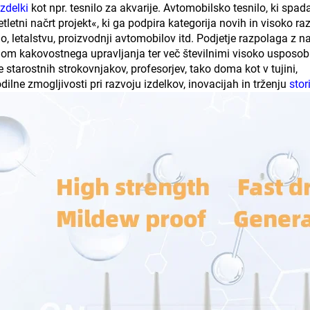
izdelki
kot npr. tesnilo za akvarije. Avtomobilsko tesnilo, ki spa
etletni načrt projekt«, ki ga podpira kategorija novih in visoko ra
jo, letalstvu, proizvodnji avtomobilov itd. Podjetje razpolaga z 
om kakovostnega upravljanja ter več številnimi visoko usposob
e starostnih strokovnjakov, profesorjev, tako doma kot v tujini,
dilne zmogljivosti pri razvoju izdelkov, inovacijah in trženju
stor