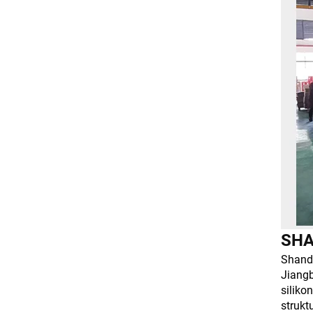
SHA
Shando
Jiangb
siliko
strukt