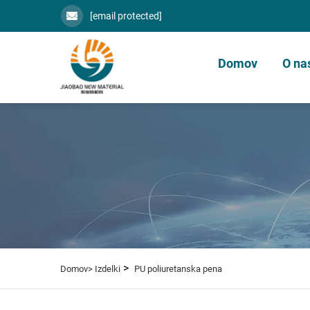
[email protected]
Domov
O na
>
Domov>
Izdelki
PU poliuretanska pena