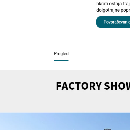
hkrati ostaja tra
dolgotrajne pop
Povpraševanj
Pregled