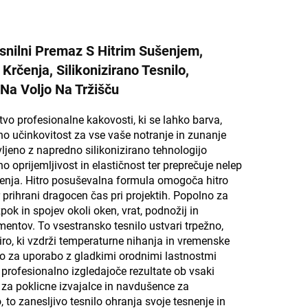
esnilni Premaz S Hitrim Sušenjem,
 Krčenja, Silikonizirano Tesnilo,
Na Voljo Na Tržišču
stvo profesionalne kakovosti, ki se lahko barva,
no učinkovitost za vse vaše notranje in zunanje
vljeno z napredno silikonizirano tehnologijo
o oprijemljivost in elastičnost ter preprečuje nelep
čenja. Hitro posuševalna formula omogoča hitro
 prihrani dragocen čas pri projektih. Popolno za
zpok in spojev okoli oken, vrat, podnožij in
mentov. To vsestransko tesnilo ustvari trpežno,
o, ki vzdrži temperaturne nihanja in vremenske
no za uporabo z gladkimi orodnimi lastnostmi
, profesionalno izgledajoče rezultate ob vsaki
 za poklicne izvajalce in navdušence za
 to zanesljivo tesnilo ohranja svoje tesnenje in