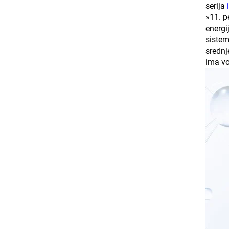
serija
»11. p
energi
sistem
srednj
ima vo