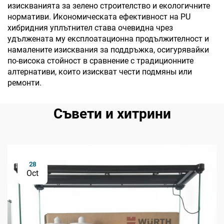
изискванията за зелено строителство и екологичните
нормативи. Икономическата ефективност на PU
хибридния уплътнител става очевидна чрез
удължената му експлоатационна продължителност и
намалените изисквания за поддръжка, осигурявайки
по-висока стойност в сравнение с традиционните
алтернативи, които изискват чести подмяны или
ремонти.
Съвети и хитрини
28
Oct