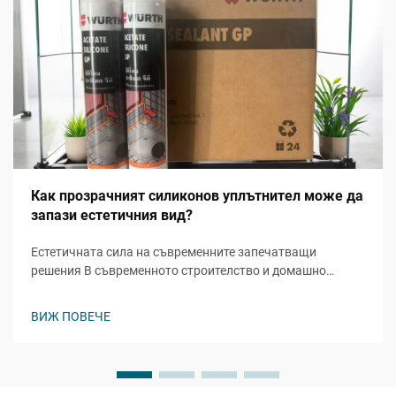
Как прозрачният силиконов уплътнител може да
запази естетичния вид?
Естетичната сила на съвременните запечатващи
решения В съвременното строителство и домашно
подобрение запазването на визуалната
привлекателност при осигуряване на функционалност
ВИЖ ПОВЕЧЕ
става все по-важно. Прозрачният силиконов герметик
представлява революционно решение, което...