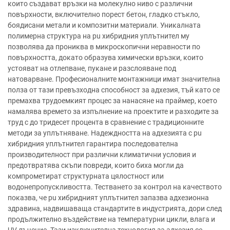
които създават връзки на молекулно ниво с различни
повърхности, включително порест бетон, гладко стъкло,
боядисани метали и композитни материали. Уникалната
полимерна структура на pu хибридния уплътнител му
позволява да прониква в микроскопични неравности по
повърхността, докато образува химически връзки, които
устояват на отлепване, пукане и разслояване под
натоварване. Професионалните монтажници имат значителна
полза от тази превъзходна способност за адхезия, тъй като се
премахва трудоемкият процес за нанасяне на праймер, което
намалява времето за изпълнение на проектите и разходите за
труд с до тридесет процента в сравнение с традиционните
методи за уплътняване. Надеждността на адхезията с pu
хибридния уплътнител гарантира последователна
производителност при различни климатични условия и
предотвратява скъпи повреди, които биха могли да
компрометират структурната цялостност или
водонепропускливостта. Тестването за контрол на качеството
показва, че pu хибридният уплътнител запазва адхезионна
здравина, надвишаваща стандартите в индустрията, дори след
продължително въздействие на температурни цикли, влага и