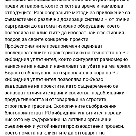
преди затваряне, което спестява време и намалява
отпадъците. Разнообразните методи за приложение са
съвместими с различни дозиращи системи – от ръчни
картриджи до автоматизирано оборудване, което
позволява на клиентите да изберат най-ефективния
подход за своите конкретни проекти.
Професионалните предприемачи оценяват
последователните характеристики на течността на PU
хибридния уплътнител, които осигуряват равномерно
нанасяне на нишка и намаляват загубата на материал.
Бързото образуване на първоначална кора на PU
хибридния уплътнител позволява по-бързо
завършване на проектите, като същевременно се
запазват отличните крайни свойства, подобрявайки
продуктивността и отговаряйки на строгите
строителни графици. Екологичните съображения
благоприятстват PU хибридния уплътнител поради
ниското му съдържание на летливи органични
съединения и устойчивите производствени процеси,
което помага на клиентите да отговарят на