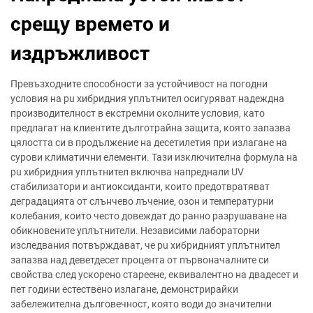
срещу времето и
издръжливост
Превъзходните способности за устойчивост на погодни
условия на pu хибридния уплътнител осигуряват надеждна
производителност в екстремни околните условия, като
предлагат на клиентите дълготрайна защита, която запазва
цялостта си в продължение на десетилетия при излагане на
сурови климатични елементи. Тази изключителна формула на
pu хибридния уплътнител включва напреднали UV
стабилизатори и антиоксиданти, които предотвратяват
деградацията от слънчево лъчение, озон и температурни
колебания, които често довеждат до ранно разрушаване на
обикновените уплътнители. Независими лабораторни
изследвания потвърждават, че pu хибридният уплътнител
запазва над деветдесет процента от първоначалните си
свойства след ускорено стареене, еквивалентно на двадесет и
пет години естествено излагане, демонстрирайки
забележителна дълговечност, която води до значителни