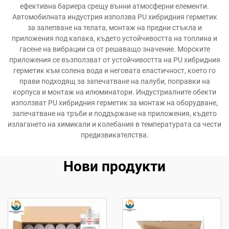
ефективна бариера срещу вънни атмосферни елементи.
Автомобилната индустрия използва PU хибридния герметик
за залепване на телата, монтаж на предни стъкла и
приложения под капака, където устойчивостта на топлина и
гасене на вибрации са от решаващо значение. Морските
приложения се възползват от устойчивостта на PU хибридния
герметик към солена вода и неговата еластичност, което го
прави подходящ за запечатване на палуби, поправки на
корпуса и монтаж на илюминатори. Индустриалните обекти
използват PU хибридния герметик за монтаж на оборудване,
запечатване на тръби и поддържане на приложения, където
излагането на химикали и колебания в температурата са чести
предизвикателства.
Нови продукти