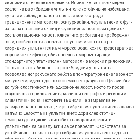
икономии с течение на времето. Иновативният полимерен
скелет на pu хибридния уплътнител е устойчив на избелване,
пукане и избледняване на цвета, с които страдат
традиционните материали, осигурявайки, че уплътнените фуги
запазват външния си вид и функционалност през целия си
експлоатационен живот. Клиентите, работещи в крайбрежни
зони, особено се възползват от устойчивостта на pu
хибридния уплътнител към морска вода, която предотвратява
корозивните ефекти, обикновено компрометиращи
стандартните уплътнителни материали в морски приложения.
Топлинната стабилност на pu хибридния уплътнител
позволява непрекъсната работа в температурни диапазони от
минус четиридесет до плюс осемдесет градуса по Целзий, без
да губи еластичност или адхезионна якост, което го прави
подходящ за приложение в различни географски региони и
климатични зони. Тестовете за цикли на замразяване-
размразяване показват, че pu хибридният уплътнител запазва
напълно целостта на уплътнението дори след стотици
температурни цикли, които биха накарали крехките
уплътнители да се напуцат и да се повредят. Свойствата за
устойчивост на влага на pu хибридния уплътнител създават