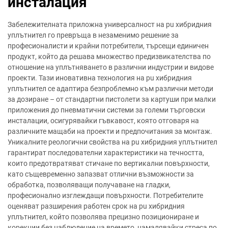
инсталация
Забележителната приложна универсалност на pu хибридния
уплътнител го превръща в незаменимо решение за
професионалисти и крайни потребители, търсещи единичен
продукт, който да решава множество предизвикателства по
отношение на уплътняването в различни индустрии и видове
проекти. Тази иновативна технология на pu хибридния
уплътнител се адаптира безпроблемно към различни методи
за дозиране – от стандартни пистолети за картуши при малки
приложения до пневматични системи за големи търговски
инсталации, осигурявайки гъвкавост, която отговаря на
различните мащаби на проекти и предпочитания за монтаж.
Уникалните реологични свойства на pu хибридния уплътнител
гарантират последователни характеристики на течността,
които предотвратяват стичане по вертикални повърхности,
като същевременно запазват отлични възможности за
обработка, позволяващи получаване на гладки,
професионално изглеждащи повърхности. Потребителите
оценяват разширения работен срок на pu хибридния
уплътнител, който позволява прецизно позициониране и
корекции без наблюдение на времето, намалявайки стреса по