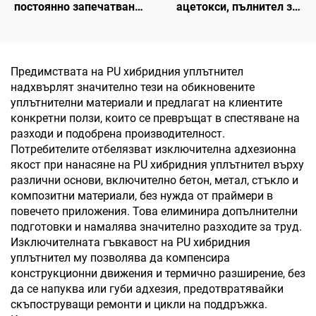
постоянно запечатване,
ацетокси, пълнител за
стъклен лепил, висока
фуги, водонепроницаемо
плътност, прозрачен
силиконово лепило за
оцетен силикон,
стъкло и алуминий, OEM
доставчици на силикон
възможно
Предимствата на PU хибридния уплътнител
за 9 месеца
надхвърлят значително тези на обикновените
уплътнителни материали и предлагат на клиентите
конкретни ползи, които се превръщат в спестяване на
разходи и подобрена производителност.
Потребителите отбелязват изключителна адхезионна
якост при нанасяне на PU хибридния уплътнител върху
различни основи, включително бетон, метал, стъкло и
композитни материали, без нужда от праймери в
повечето приложения. Това елиминира допълнителни
подготовки и намалява значително разходите за труд.
Изключителната гъвкавост на PU хибридния
уплътнител му позволява да компенсира
конструкционни движения и термично разширение, без
да се напуква или губи адхезия, предотвратявайки
скъпоструващи ремонти и цикли на поддръжка.