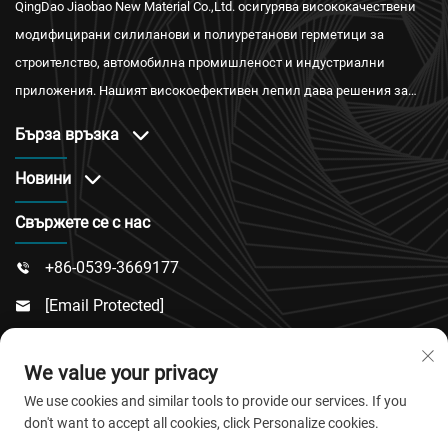
QingDao Jiaobao New Material Co.,Ltd. осигурява висококачествени
модифицирани силиланови и полиуретанови герметици за
строителство, автомобилна промишленост и индустриални
приложения. Нашият високоефективен лепил дава решения за
водонепроницаемост, огнестойкост и топлоизолация с
Бърза връзка
международни сертификати и надеждно следпродажбено
обслужване.
Новини
Свържете се с нас
+86-0539-3669177

[email Protected]

№ 217, Път Донгси, Подрайон Дончън, Окръг

We value your privacy
Линку, Град Вейфан, Провинция Шандонг
We use cookies and similar tools to provide our services. If you
don't want to accept all cookies, click Personalize cookies.