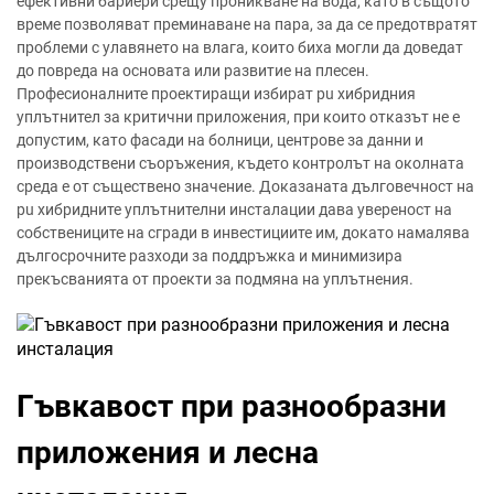
ефективни бариери срещу проникване на вода, като в същото
време позволяват преминаване на пара, за да се предотвратят
проблеми с улавянето на влага, които биха могли да доведат
до повреда на основата или развитие на плесен.
Професионалните проектиращи избират pu хибридния
уплътнител за критични приложения, при които отказът не е
допустим, като фасади на болници, центрове за данни и
производствени съоръжения, където контролът на околната
среда е от съществено значение. Доказаната дълговечност на
pu хибридните уплътнителни инсталации дава увереност на
собствениците на сгради в инвестициите им, докато намалява
дългосрочните разходи за поддръжка и минимизира
прекъсванията от проекти за подмяна на уплътнения.
Гъвкавост при разнообразни
приложения и лесна