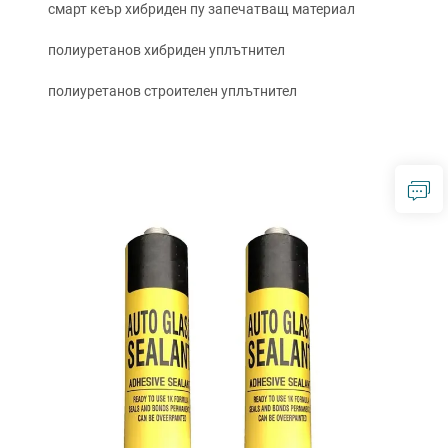
смарт кеър хибриден пу запечатващ материал
полиуретанов хибриден уплътнител
полиуретанов строителен уплътнител