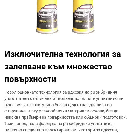
Изключителна технология за
залепване към множество
повърхности
Революционната технология за адхезия на pu хибридния
уплътнител го отличава от конвенционалните уплътнителни
решения, като осигурява безпрецедентна здравина на
свързване върху разнообразни материали-основи, без да
изисква праймери за повърхността или обширни подготовки.
Тази напреднала формула на pu хибридния уплътнител
включва специално проектирани активатори за адхезия,