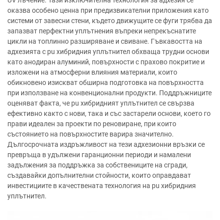
UV лъчение. Тази изключителна технология за адхезия се
оказва особено ценна при предизвикателни приложения като
системи от завесни стени, където движущите се фуги трябва да
запазват перфектни уплътнения въпреки непрекъснатите
цикли на топлинно разширяване и свиване. Гъвкавостта на
адхезията с pu хибридния уплътнител обхваща трудни основи
като анодиран алуминий, повърхности с прахово покритие и
изложени на атмосферни влияния материали, които
обикновено изискват обширна подготовка на повърхността
при използване на конвенционални продукти. Поддръжниците
оценяват факта, че pu хибридният уплътнител се свързва
ефективно както с нови, така и със застарели основи, което го
прави идеален за проекти по реновиране, при които
състоянието на повърхностите варира значително.
Дългосрочната издръжливост на тези адхезионни връзки се
превръща в удължени гаранционни периоди и намалени
задължения за поддръжка за собствениците на сгради,
създавайки допълнителни стойности, които оправдават
инвестициите в качествената технология на pu хибридния
уплътнител.