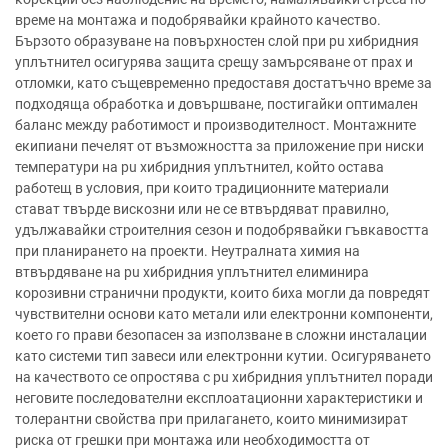
време на монтажа и подобрявайки крайното качество.
Бързото образуване на повърхностен слой при pu хибридния
уплътнител осигурява защита срещу замърсяване от прах и
отломки, като същевременно предоставя достатъчно време за
подходяща обработка и довършване, постигайки оптимален
баланс между работимост и производителност. Монтажните
екипиани печелят от възможността за приложение при ниски
температури на pu хибридния уплътнител, който остава
работещ в условия, при които традиционните материали
стават твърде вискозни или не се втвърдяват правилно,
удължавайки строителния сезон и подобрявайки гъвкавостта
при планирането на проекти. Неутралната химия на
втвърдяване на pu хибридния уплътнител елиминира
корозивни странични продукти, които биха могли да повредят
чувствителни основи като метали или електронни компоненти,
което го прави безопасен за използване в сложни инсталации
като системи тип завеси или електронни кутии. Осигуряването
на качеството се опростява с pu хибридния уплътнител поради
неговите последователни експлоатационни характеристики и
толерантни свойства при прилагането, които минимизират
риска от грешки при монтажа или необходимостта от