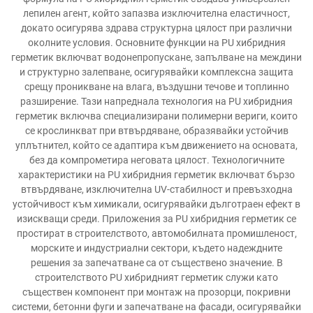
лепилен агент, който запазва изключителна еластичност,
докато осигурява здрава структурна цялост при различни
околните условия. Основните функции на PU хибридния
герметик включват водонепропускане, запълване на междини
и структурно залепване, осигурявайки комплексна защита
срещу проникване на влага, въздушни течове и топлинно
разширение. Тази напреднала технология на PU хибридния
герметик включва специализирани полимерни вериги, които
се крослинкват при втвърдяване, образявайки устойчив
уплътнител, който се адаптира към движението на основата,
без да компрометира неговата цялост. Технологичните
характеристики на PU хибридния герметик включват бързо
втвърдяване, изключителна UV-стабилност и превъзходна
устойчивост към химикали, осигурявайки дълготраен ефект в
изискващи среди. Приложения за PU хибридния герметик се
простират в строителството, автомобилната промишленост,
морските и индустриални сектори, където надеждните
решения за запечатване са от съществено значение. В
строителството PU хибридният герметик служи като
съществен компонент при монтаж на прозорци, покривни
системи, бетонни фуги и запечатване на фасади, осигурявайки