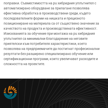
поправки. Съвместимостта на pu хибридния уплътнител с
автоматизирано оборудване за прилагане позволява
ефективна обработка в производствени среди, където
последователните форми на нишката и прецизното
позициониране на материала са от съществено значение за
качеството на продукта и производствената ефективност.
Изискванията за обучение при монтажа на pu хибридния
уплътнител са минимални благодарение на неговите
приятелски към потребителя характеристики, което
позволява на предприемачите да постигнат професионални
резултати без разширенo специализирано обучение или
сертификационни програми, които увеличават разходите и
сложността на проектите.