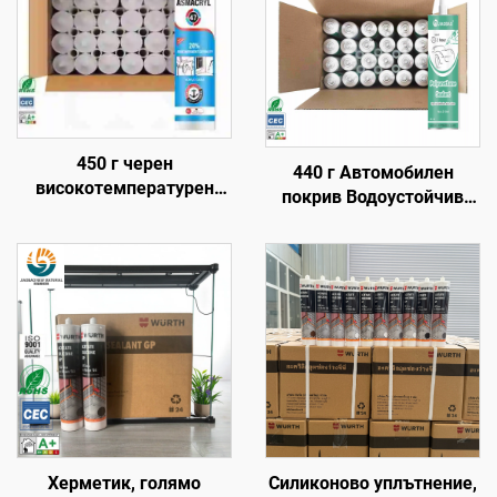
450 г черен
440 г Автомобилен
високотемпературен
покрив Водоустойчив
1200 силиконов адхезив,
Гумен тавански
топлоустойчив
прозорец Ремонт на
силиконов херметик
течове Специален
полиуретанов
уплътнител Предно
стъкло Гумено Черно
Херметик, голямо
Силиконово уплътнение,