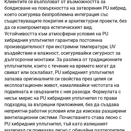
Клиентите се възползват от възможността за
боядисване на повърхността на затворения PU хибрид,
което осигурява безпроблемна интеграция със
съществуващите покрития и архитектурни проекти, без
да се компрометира естетическият вид.
Устойчивостта към атмосферни условия на PU
хибридния уплътнител гарантира постоянна
производителност при екстремни температури, UV
въздействие и влажност, осигурявайки сигурност за
дългосрочни монтажи. За разлика от традиционните
уплътнители, които с течение на времето могат да
свиват или осклабват, PU хибридният уплътнител
запазва оригиналните си свойства през целия си
експлоатационен живот, намалявайки честотата на
подмяната и свързаните с нея разходи. Формулата с
нисък мирис на PU хибридния уплътнител го прави
подходящ за вътрешни приложения, без да създава
неприятни работни условия или да изисква разширени
вентилационни системи. Почистването става лесно с
PU хибридния уплътнител, тъй като излишният
материал се премахва лесно с обичайни разтворители