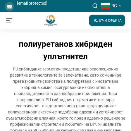
[email protected]
BG
ПОЛУЧИ ОФЕРТА
полиуретанов хибриден
уплътнител
PU хибридният герметик представлява революционно
развитие в технологиите за запечатване, като комбинира
превъзходните свойства на полиуретана с иновативна
хибридна химия, осигурявайки изключителна
производителност в разнообразни приложения. Този
напредналият PU хибридният герметик интегрира
еластичността и дълговечността на традиционните
полиуретанови системи с подобрена адхезия и устойчивост
към атмосферни влияния, което го прави идеално решение за
професионални строители и любители на DIY. Уникалната
формула на PU хибридния герметик създава универсален