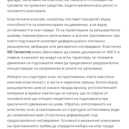
кузовите на превозни средства, където механичната цялост е
основното изискване.
Еластичните класове, напротив, поставят приоритет върху
способността за компенсиране на движение, а не върху
устойчивостта към товари. Те са проектирани за разширителни
шевове, периметрално запечатване и всички приложения, при
които подложките изпитват диференциално топлинно
разширение, вибрации или динамично натоварване. Еластичен
MS Силантов
може обикновено да поема удължения от 400 % и
повече, а ниският му модул на опън гарантира, че големите
движения на подложките няма да предизвикат разрушителни
концентрации на напрежение в зоните на залепване.
Изборът на структурен клас за приложение, което наистина
изисква еластичност, е честа и сериозна грешка. Когато върху
разширителен шев се нанася твърда връзка, уплътнителният
материал в крайна сметка ще се напука, ще се отдели от
основата или ще откърти покритието на подложката при
цикличното движение на шева. Обратно, използването на
еластичен клас в приложение за структурно остъкляване води
до неприемлив крип (пластична деформация) под
продължително натоварване. Основното механично изискване
на приложението трябва да определя избора на клас преди