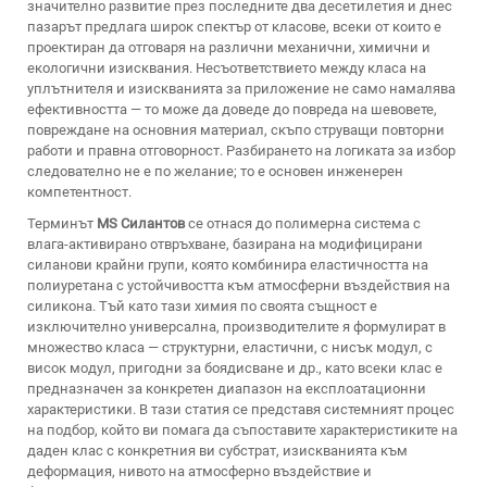
значително развитие през последните два десетилетия и днес
пазарът предлага широк спектър от класове, всеки от които е
проектиран да отговаря на различни механични, химични и
екологични изисквания. Несъответствието между класа на
уплътнителя и изискванията за приложение не само намалява
ефективността — то може да доведе до повреда на шевовете,
повреждане на основния материал, скъпо струващи повторни
работи и правна отговорност. Разбирането на логиката за избор
следователно не е по желание; то е основен инженерен
компетентност.
Терминът
MS Силантов
се отнася до полимерна система с
влага-активирано отвръхване, базирана на модифицирани
силанови крайни групи, която комбинира еластичността на
полиуретана с устойчивостта към атмосферни въздействия на
силикона. Тъй като тази химия по своята същност е
изключително универсална, производителите я формулират в
множество класа — структурни, еластични, с нисък модул, с
висок модул, пригодни за боядисване и др., като всеки клас е
предназначен за конкретен диапазон на експлоатационни
характеристики. В тази статия се представя системният процес
на подбор, който ви помага да съпоставите характеристиките на
даден клас с конкретния ви субстрат, изискванията към
деформация, нивото на атмосферно въздействие и