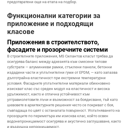
предотвратени още на етапа на подбор.
Функционални категории за
приложение и подходящи
класове
Приложения в строителството,
фасадите и прозоречните системи
В строителните приложения,
MS Силантов
класът трябва да
осигурява баланс между адхезията към смесени типове
субстрати — алуминиеви рамки, стъклени панели, бетонни
издадени части и уплътнителни гуми от EPDM, — като запазва
дълготрайна еластичност при екстремни температурни
условия. Фасадните уплътнителни материали обикновено
изискват клас със среден модул на еластичност и висока
удължимост, както и отлична устойчивост към
ултравиолетовите лъчи и възможност за боядисване, тъй като
шевовете в архитектурните решения често се покриват с боя,
съвпадаща по цвят с останалата повърхност. Уплътняването на
прозорците по периметъра им изисква клас, който освен
водонепроницаемост осигурява и акустично заглушаване, както
и въздушна непроницаемост.