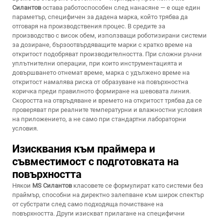
Силантов
остава работоспособен след нанасяне — е още един
параметър, специфичен за дадена марка, който трябва да
отговаря на производствения процес. В средите за
производство с висок обем, използващи роботизирани системи
за дозиране, бързоотвърдяващите марки с кратко време на
откритост подобряват производителността. При сложни ръчни
уплътнителни операции, при които инструментацията и
довършването отнемат време, марка с удължено време на
откритост намалява риска от образуване на повърхностна
коричка преди правилното формиране на шевовата линия.
Скоростта на отвръдяване и времето на откритост трябва да се
проверяват при реалните температурни и влажностни условия
на приложението, а не само при стандартни лабораторни
условия.
Изисквания към праймера и
съвместимост с подготовката на
повърхността
Някои
MS Силантов
класовете се формулират като системи без
праймър, способни на директно залепване към широк спектър
от субстрати след само подходяща почистване на
повърхността. Други изискват прилагане на специфични