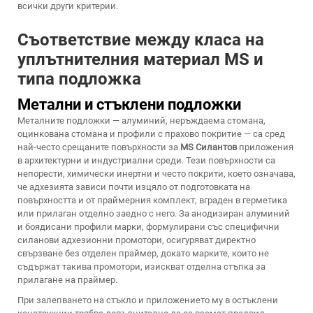
всички други критерии.
Съответствие между класа на
уплътнителния материал MS и
типа подложка
Метални и стъклени подложки
Металните подложки — алуминий, неръждаема стомана,
оцинкована стомана и профили с прахово покритие — са сред
най-често срещаните повърхности за
MS Силантов
приложения
в архитектурни и индустриални среди. Тези повърхности са
непорести, химически инертни и често покрити, което означава,
че адхезията зависи почти изцяло от подготовката на
повърхността и от праймерния комплект, вграден в герметика
или прилаган отделно заедно с него. За анодизиран алуминий
и боядисани профили марки, формулирани със специфични
силанови адхезионни промотори, осигуряват директно
свързване без отделен праймер, докато марките, които не
съдържат такива промотори, изискват отделна стъпка за
прилагане на праймер.
При залепването на стъкло и приложението му в остъклени