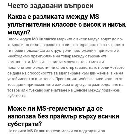
Често задавани въпроси
Каква е разликата между MS
уплътнителни класове с висок и нисък
модул?
Висок модул
MS Силантов
марките с висок модул водят до по-
твърда и по-силна връзка с по-висока здравина на опън, което
ги прави подходящи за структурни приложения, при които е
необходимо прехвърляне на товар между свързаните
компоненти. Марките с нисък модул остават меки и
изключително еластични след отвръзване, като предимството
се дава на способността за адаптиране към движение, а не на
устойчивостта към товар. Правилният избор зависи изцяло от
това дали приложението изисква структурно разпределяне на
товара или гъвкаво запечатване на шевове между подвижни
субстрати.
Може ли MS-герметикът да се
използва без праймър върху всички
субстрати?
Не всички
MS Силантов
тези марки са подходящи за