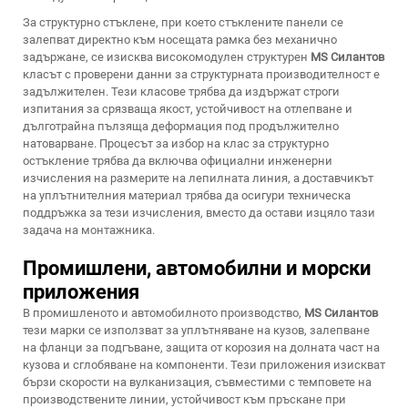
За структурно стъклене, при което стъклените панели се
залепват директно към носещата рамка без механично
задържане, се изисква високомодулен структурен
MS Силантов
класът с проверени данни за структурната производителност е
задължителен. Тези класове трябва да издържат строги
изпитания за срязваща якост, устойчивост на отлепване и
дълготрайна пълзяща деформация под продължително
натоварване. Процесът за избор на клас за структурно
остъкление трябва да включва официални инженерни
изчисления на размерите на лепилната линия, а доставчикът
на уплътнителния материал трябва да осигури техническа
поддръжка за тези изчисления, вместо да остави изцяло тази
задача на монтажника.
Промишлени, автомобилни и морски
приложения
В промишленото и автомобилното производство,
MS Силантов
тези марки се използват за уплътняване на кузов, залепване
на фланци за подгъване, защита от корозия на долната част на
кузова и сглобяване на компоненти. Тези приложения изискват
бързи скорости на вулканизация, съвместими с темповете на
производствените линии, устойчивост към пръскане при