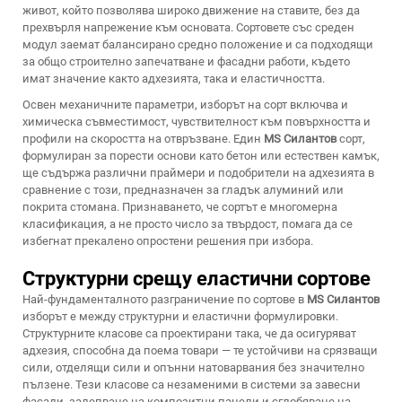
живот, който позволява широко движение на ставите, без да
прехвърля напрежение към основата. Сортовете със среден
модул заемат балансирано средно положение и са подходящи
за общо строително запечатване и фасадни работи, където
имат значение както адхезията, така и еластичността.
Освен механичните параметри, изборът на сорт включва и
химическа съвместимост, чувствителност към повърхността и
профили на скоростта на отвръзване. Един
MS Силантов
сорт,
формулиран за порести основи като бетон или естествен камък,
ще съдържа различни праймери и подобрители на адхезията в
сравнение с този, предназначен за гладък алуминий или
покрита стомана. Признаването, че сортът е многомерна
класификация, а не просто число за твърдост, помага да се
избегнат прекалено опростени решения при избора.
Структурни срещу еластични сортове
Най-фундаменталното разграничение по сортове в
MS Силантов
изборът е между структурни и еластични формулировки.
Структурните класове са проектирани така, че да осигуряват
адхезия, способна да поема товари — те устойчиви на срязващи
сили, отделящи сили и опънни натоварвания без значително
пълзене. Тези класове са незаменими в системи за завесни
фасади, залепване на композитни панели и сглобяване на