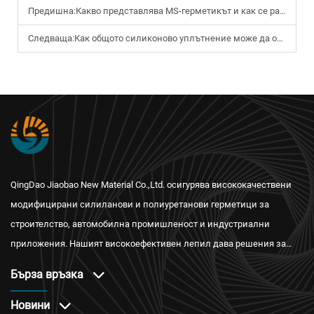
Предишна:
Какво представлява MS-герметикът и как се различава от PU- и силиконовите герметици?
Следваща:
Как общото силиконово уплътнение може да осигури дълготрайно водонепроницаемо уплътняне?
QingDao Jiaobao New Material Co.,Ltd. осигурява висококачествени
модифицирани силиланови и полиуретанови герметици за
строителство, автомобилна промишленост и индустриални
приложения. Нашият високоефективен лепил дава решения за
водонепроницаемост, огнестойкост и топлоизолация с
Бърза връзка
международни сертификати и надеждно следпродажбено
обслужване.
Новини