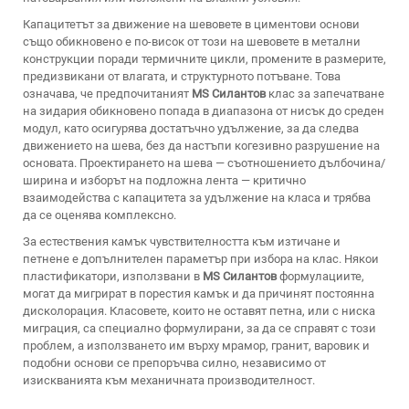
Капацитетът за движение на шевовете в циментови основи
също обикновено е по-висок от този на шевовете в метални
конструкции поради термичните цикли, промените в размерите,
предизвикани от влагата, и структурното потъване. Това
означава, че предпочитаният
MS Силантов
клас за запечатване
на зидария обикновено попада в диапазона от нисък до среден
модул, като осигурява достатъчно удължение, за да следва
движението на шева, без да настъпи когезивно разрушение на
основата. Проектирането на шева — съотношението дълбочина/
ширина и изборът на подложна лента — критично
взаимодейства с капацитета за удължение на класа и трябва
да се оценява комплексно.
За естествения камък чувствителността към изтичане и
петнене е допълнителен параметър при избора на клас. Някои
пластификатори, използвани в
MS Силантов
формулациите,
могат да мигрират в порестия камък и да причинят постоянна
дисколорация. Класовете, които не оставят петна, или с ниска
миграция, са специално формулирани, за да се справят с този
проблем, а използването им върху мрамор, гранит, варовик и
подобни основи се препоръчва силно, независимо от
изискванията към механичната производителност.