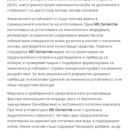
(QUV), които демонстрират минимална загуба на удължение и
стабилност на цвета след хиляди часове излагане.
Химическата устойчивост е също толкова важна в
промишлените контексти на уплътняване. Една
MS Силантов
използвана за уплътняване на технологично оборудване,
резервоари за химически съхранявани вещества или
лабораторни повърхности може да влезе в контакт с киселини,
основи, разтворители или почистващи средства. Повечето
стандартни
MS Силантов
марки не са проектирани за
продължително потапяне в разтворители и трябва да се
избират и проверяват марки с подобрени формулировки за
химическа устойчивост спрямо конкретния профил на химично
въздействие. За тези решения като референтен документ
трябва да се използват данните за химическа устойчивост, а не
общи продуктови брошури.
Морската и крайбрежната среда внася като усложняващи
фактори експозиция на хлориди, риск от биологично
замърсяване (биообрасяне) и постоянното потапяне във влага.
При тези условия една
MS Силантов
клас с доказана
хидролитична стабилност, тестван чрез продължителни
изпитвания за адхезия при потапяне във вода, е подходящият
избор. Някои класове също съдържат биоцидни добавки, за да