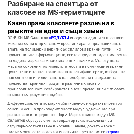
Разбиране на спектъра от
класове на MS-герметиците
Какво прави класовете различни в
рамките на една и съща химия
ВСИЧКИ
MS Силантов
пРОДУКТИ
споделят един и същ основен
механизъм на отвръзване — крослинкиране, предизвикано от
влага, на полимерни вериги със силилови крайни групи — но
променливите в формуляцията, които определят идентичността
на дадена марка, са многочислени и значими. Молекулната
маса на основния полимер, плътността на силиловите крайни
групи, типа и концентрацията на пластификаторите, изборът на
напълнители и включването на подобрители на адхезията
преместват крайния продукт в различна класа по
производителност. Разбирането на тези променливи е първата
стъпка към разумния подбор.
Диференциацията по марки обикновено се изразява чрез три
основни оси на производителност: модул, удължение при
разкъсване и твърдост по Шор А. Марка с висок модул
MS
Силантов
образува силни, твърди връзки, подходящи за
структурно остъкляване и носещи шевове, докато марка с
нисък модул остава мека и еластична през целия си
сервиз