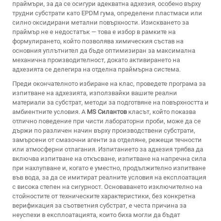
праймъри, за да се осигури адекватна адхезия, особено върху
трудни субстрати като EPDM гума, определени пластмаси или
силно оксидирани метални повърхности. Изискването за
праймър не е недостатък — това е избор в рамките на
формулирането, който позволява химическия състав на
основния уплътнител да бъде оптимизиран за максимална
механична производителност, докато активирането на
адхезията се делегира на отделна праймърна система.
Преди окончателното избиране на клас, проведете програма за
изпитване на адхезията, използвайки вашите реални
материали за субстрат, методи за подготвяне на повърхността и
амбиентните условия. A
MS Силантов
класът, който показва
отлично поведение при чисти лабораторни проби, може да се
държи по различен начин върху производствени субстрати,
замърсени от смазочни агенти за отделяне, режещи течности
или атмосферни отлагания. Изпитанието за адхезия трябва да
включва изпитване на откъсване, изпитване на напречна сила
при нахлупване и, когато е уместно, продължително изпитване
във вода, за да се имитират реалните условия на експлоатация
с висока степен на сигурност. Основаването изключително на
стойностите от техническите характеристики, без конкретна
верификация за съответния субстрат, е честа причина за
неуспехи в експлоатацията, които биха могли да бъдат