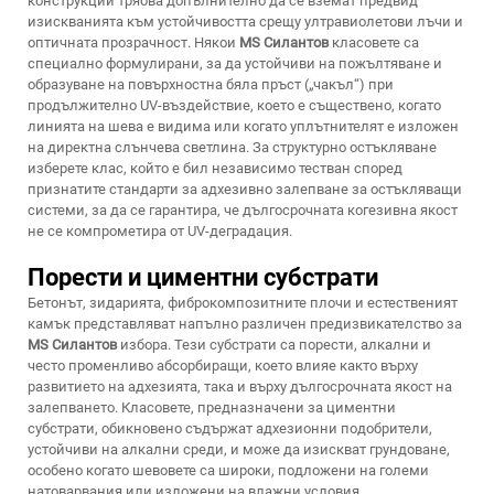
конструкции трябва допълнително да се вземат предвид
изискванията към устойчивостта срещу ултравиолетови лъчи и
оптичната прозрачност. Някои
MS Силантов
класовете са
специално формулирани, за да устойчиви на пожълтяване и
образуване на повърхностна бяла пръст („чакъл“) при
продължително UV-въздействие, което е съществено, когато
линията на шева е видима или когато уплътнителят е изложен
на директна слънчева светлина. За структурно остъкляване
изберете клас, който е бил независимо тестван според
признатите стандарти за адхезивно залепване за остъкляващи
системи, за да се гарантира, че дългосрочната когезивна якост
не се компрометира от UV-деградация.
Порести и циментни субстрати
Бетонът, зидарията, фиброкомпозитните плочи и естественият
камък представляват напълно различен предизвикателство за
MS Силантов
избора. Тези субстрати са порести, алкални и
често променливо абсорбиращи, което влияе както върху
развитието на адхезията, така и върху дългосрочната якост на
залепването. Класовете, предназначени за циментни
субстрати, обикновено съдържат адхезионни подобрители,
устойчиви на алкални среди, и може да изискват грундоване,
особено когато шевовете са широки, подложени на големи
натоварвания или изложени на влажни условия.