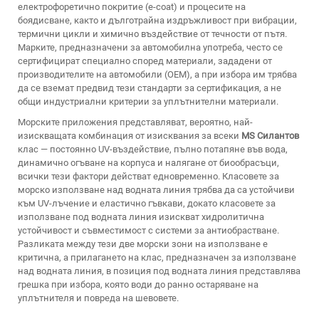
електрофоретично покритие (e-coat) и процесите на
боядисване, както и дълготрайна издръжливост при вибрации,
термични цикли и химично въздействие от течности от пътя.
Марките, предназначени за автомобилна употреба, често се
сертифицират специално според материали, зададени от
производителите на автомобили (OEM), а при избора им трябва
да се вземат предвид тези стандарти за сертификация, а не
общи индустриални критерии за уплътнителни материали.
Морските приложения представляват, вероятно, най-
изискващата комбинация от изисквания за всеки
MS Силантов
клас — постоянно UV-въздействие, пълно потапяне във вода,
динамично огъване на корпуса и налягане от биообрасъци,
всички тези фактори действат едновременно. Класовете за
морско използване над водната линия трябва да са устойчиви
към UV-лъчение и еластично гъвкави, докато класовете за
използване под водната линия изискват хидролитична
устойчивост и съвместимост с системи за антиобрастване.
Разликата между тези две морски зони на използване е
критична, а прилагането на клас, предназначен за използване
над водната линия, в позиция под водната линия представлява
грешка при избора, която води до ранно остаряване на
уплътнителя и повреда на шевовете.