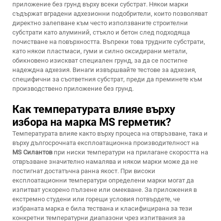
приложение без грунд върху всеки субстрат. Някои марки
съдържат вградени адхезионни подобрители, които позволяват
директно залепване към често използваните строителни
субстрати като алуминий, стъкло и бетон след подходяща
почистване на повърхността. Въпреки това трудните субстрати,
като някои пластмаси, гуми и силно оксидирани метали,
обикновено изискват специален грунд, за да се постигне
надеждна адхезия. Винаги извършвайте тестове за адхезия,
специфични за съответния субстрат, преди да преминете към
производствено приложение без грунд.
Как температурата влияе върху
избора на марка MS герметик?
Температурата влияе както върху процеса на отвръзване, така и
върху дългосрочната експлоатационна производителност на
MS Силантов
при ниски температури на прилагане скоростта на
отвръзване значително намалява и някои марки може да не
постигнат достатъчна ранна якост. При високи
експлоатационни температури определени марки могат да
изпитват ускорено пълзене или омекване. За приложения в
екстремно студени или горещи условия потвърдете, че
избраната марка е била тествана и класифицирана за тези
конкретни температурни диапазони чрез изпитвания за