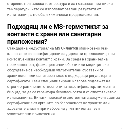
стареене при висока температура и за гъвкавост при ниски
температури, като се използват реални резултати от
изпитвания, а не общи химически предположения.
Подходящ ли е MS-герметикът за
контакти с храни или санитарни
приложения?
Стандартна индустриална
MS Силантов
обикновено тези
класове не са сертифицирани за директни приложения, при
които възниква контакт с храни. За среда на хранителна
промишленост, фармацевтични обекти или медицинско
оборудване са необходими уплътнителни съставки от
хранителен или санитарен клас с подходящи регулаторни
сертификати. Тези специализирани класове подлежат на
строги ограничения относно типа пластификатор, пигмент и
биоцид, за да се гарантира безопасността и съответствието с
изискванията. Винаги поискайте съответната документация за
сертификация от органите по безопасност на храните или
здравните власти при избора на уплътнител за тези
чувствителни приложения.