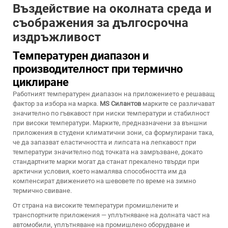
Въздействие на околната среда и
съображения за дългосрочна
издръжливост
Температурен диапазон и
производителност при термично
циклиране
Работният температурен диапазон на приложението е решаващ
фактор за избора на марка.
MS Силантов
марките се различават
значително по гъвкавост при ниски температури и стабилност
при високи температури. Марките, предназначени за външни
приложения в студени климатични зони, са формулирани така,
че да запазват еластичността и липсата на лепкавост при
температури значително под точката на замръзване, докато
стандартните марки могат да станат прекалено твърди при
арктични условия, което намалява способността им да
компенсират движението на шевовете по време на зимно
термично свиване.
От страна на високите температури промишлените и
транспортните приложения — уплътняване на долната част на
автомобили, уплътняване на промишлено оборудване и