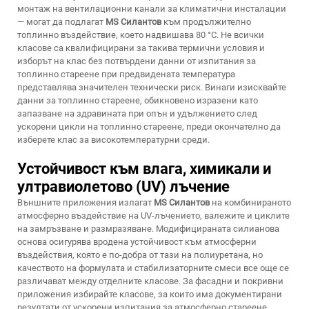
монтаж на вентилационни канали за климатични инсталации
— могат да подлагат
MS Силантов
към продължително
топлинно въздействие, което надвишава 80 °C. Не всички
класове са квалифицирани за такива термични условия и
изборът на клас без потвърдени данни от изпитания за
топлинно стареене при предвидената температура
представлява значителен технически риск. Винаги изисквайте
данни за топлинно стареене, обикновено изразени като
запазване на здравината при опън и удължението след
ускорени цикли на топлинно стареене, преди окончателно да
изберете клас за високотемпературни среди.
Устойчивост към влага, химикали и
ултравиолетово (UV) лъчение
Външните приложения излагат
MS Силантов
на комбинираното
атмосферно въздействие на UV-лъчението, валежите и циклите
на замръзване и размразяване. Модифицираната силианова
основа осигурява вродена устойчивост към атмосферни
въздействия, която е по-добра от тази на полиуретана, но
качеството на формулата и стабилизаторните смеси все още се
различават между отделните класове. За фасадни и покривни
приложения избирайте класове, за които има документирани
резултати от ускорени изпитания за атмосферно стареене