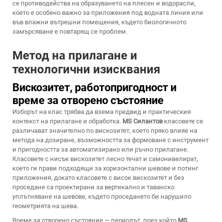
се противодейства на образуването на плесен и водорасли,
което е особено важно за приложения под водната линия или
във влажни вътрешни помещения, където биологичното
замърсяване е повтарящ се проблем.
Метод на прилагане и
технологични изисквания
Вискозитет, работопригодност и
време за отворено състояние
Изборът на клас трябва да взема предвид и практическия
контекст на прилагане и обработка.
MS Силантов
класовете се
различават значително по вискозитет, което пряко влияе на
метода на дозиране, възможността за формоване с инструмент
и пригодността за автоматизирано или ръчно прилагане.
Класовете с нисък вискозитет лесно течат и самонивелират,
което ги прави подходящи за хоризонтални шевове и потинг
приложения, докато класовете с висок вискозитет и без
проседане са проектирани за вертикално и таванско
уплътняване на шевове, където проседането би нарушило
геометрията на шева.
Време за отворено състояние — периодът, през който
MS