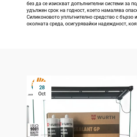
без да се изискват допълнителни системи за п
удължен срок на годност, което намалява опасе
Силиконовото уплътнително средство с бързо 
околната среда, осигурявайки надеждност, коя
28
Oct