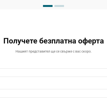
Професионалните строители и
мениджъри на обекти все по-често
разчитат на напреднали решения за
запечатване, за да...
Получете безплатна оферта
Нашият представител ще се свърже с вас скоро.