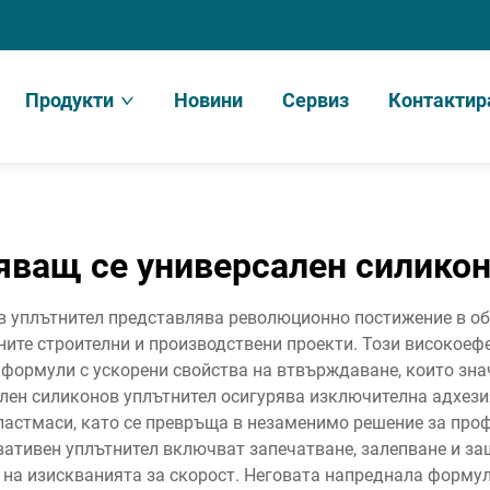
Продукти
Новини
Сервиз
Контактир
яващ се универсален силикон
 уплътнител представлява революционно постижение в обл
ните строителни и производствени проекти. Този високое
формули с ускорени свойства на втвърждаване, които зна
лен силиконов уплътнител осигурява изключителна адхез
пластмаси, като се превръща в незаменимо решение за пр
вативен уплътнител включват запечатване, залепване и з
 на изискванията за скорост. Неговата напреднала формул