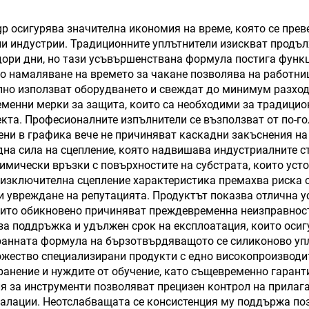
тност, прозрачен
цетен силикон,
p осигурява значителна икономия на време, която се пре
ни индустрии. Традиционните уплътнители изискват продъ
доставчици на
 дори дни, но тази усъвършенствана формула постига функ
икон за 9 месеца
о намаляване на времето за чакане позволява на работни
лно използват оборудването и свеждат до минимум разходи
менни мерки за защита, които са необходими за традицио
кта. Професионалните изпълнители се възползват от по-го
ени в графика вече не причиняват каскадни закъснения на
на сила на сцепление, която надвишава индустриалните ст
мически връзки с повърхностите на субстрата, които усто
и изключителна сцепление характеристика премахва риска 
и увреждане на репутацията. Продуктът показва отлична у
оито обикновено причиняват преждевременна неизправност
за поддръжка и удължен срок на експлоатация, които осиг
ранната формула на бързотвърдяващото се силиконово уп
ожество специализирани продукти с едно високопроизводи
ранение и нуждите от обучение, като същевременно гарант
ля за инструменти позволяват прецизен контрол на прилаг
талации. Неотслабващата се консистенция му поддържа поз