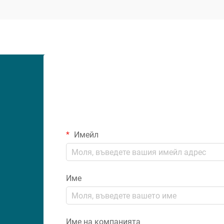
потенциално скъп провал. Независимо
дали работите върху баня...
Имейл
Име
Име на компанията