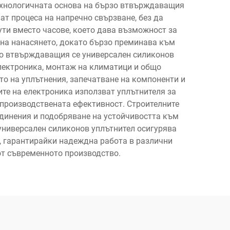
Технологичната основа на бързо втвърждаващия
ат процеса на напречно свързване, без да
ти вместо часове, което дава възможност за
 на нанасянето, докато бързо преминава към
зо втвърждаващия се универсален силиконов
лектроника, монтаж на климатици и общо
о на уплътнения, запечатване на компоненти и
ите на електроника използват уплътнителя за
 производствената ефективност. Строителните
единения и подобряване на устойчивостта към
 универсален силиконов уплътнител осигурява
, гарантирайки надеждна работа в различни
от съвременното производство.