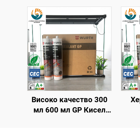
Високо качество 300
Хе
мл 600 мл GP Кисел
силикон Неутрален
запе
силиконов герметик