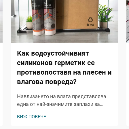
Как водоустойчивият
силиконов герметик се
противопоставя на плесен и
влагова повреда?
Навлизането на влага представлява
една от най-значимите заплахи за
цялостта на сградите, което води до
ВИЖ ПОВЕЧЕ
структурни повреди, рискове за
здравето и скъпоструващи ремонти.