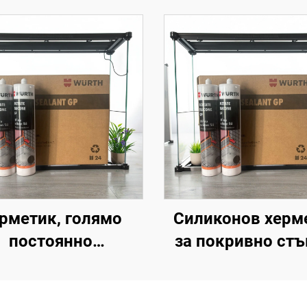
рметик, голямо
Силиконов херм
постоянно
за покривно стъ
чатване, стъклен
неутрален силик
лепил, висока
структурен адх