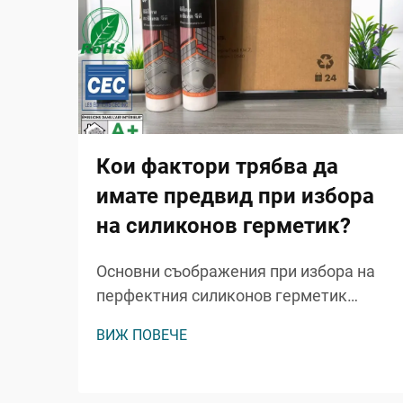
Кои фактори трябва да
имате предвид при избора
на силиконов герметик?
Основни съображения при избора на
перфектния силиконов герметик
Изборът на правилния силиконов
ВИЖ ПОВЕЧЕ
герметик за вашия проект може да
означава разликата между
дълготраен, професионален край и