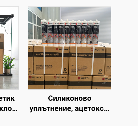
етик
Силиконово
кло,
уплътнение, ацетокси,
онов
пълнител за фуги,
езив
водонепроницаемо