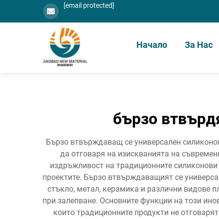
[email protected]
Начало
За Нас
бързо втвърд
Бързо втвърждаващ се универсален силиконов
да отговаря на изискванията на съвремен
издръжливост на традиционните силиконови 
проектите. Бързо втвърждаващият се универса
стъкло, метал, керамика и различни видове 
при залепване. Основните функции на този ино
които традиционните продукти не отговарят