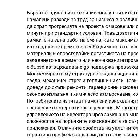
Също като Wacker
плъ
Качество
о
Бързотвърдяващият се силиконов уплътнител g
намалени разходи за труд за бизнеса в различ
Еднокомпонентно
да спрат прогресията на проекта с часове или
строително лепило
сил
минути при стандартни условия. Това драстичн
рамките на една работна смяна, като максима
Цена
изтвърдяване премахва необходимостта от вре
материали и опростявайки логистиката на прое
забавянето на времето или неочакваните пром
с бързо изтвърждаване gp поддържа превъзход
Молекулярната му структура създава здрави хи
среда, механичен стрес и топлинни цикли. Таз
доведе до скъпи ремонти, гаранционни искове 
озоново излагане и химическо замърсяване, к
Потребителите изпитват намалени изисквания 
сравнение с алтернативните решения. Многост
управлението на инвентара чрез замяна на мн
сложността на поръчките, изискванията за съх
приложения. Отличните свойства на уплътните
гарантира професионален вид на готовите инс