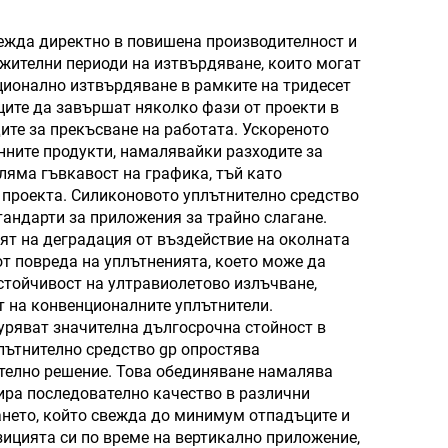
силиконово лепило за
стъкло и алуминий,
вежда директно в повишена производителност и
лжителни периоди на изтвърдяване, които могат
OEM възможно
ционално изтвърдяване в рамките на тридесет
ците да завършат няколко фази от проекти в
те за прекъсване на работата. Ускореното
нните продукти, намалявайки разходите за
ляма гъвкавост на графика, тъй като
 проекта. Силиконовото уплътнително средство
андарти за приложения за трайно слагане.
ят на деградация от въздействие на околната
от повреда на уплътненията, което може да
стойчивост на ултравиолетово излъчване,
 на конвенционалните уплътнители.
уряват значителна дългосрочна стойност в
лътнително средство gp опростява
телно решение. Това обединяване намалява
ира последователно качество в различни
ането, който свежда до минимум отпадъците и
ицията си по време на вертикално приложение,