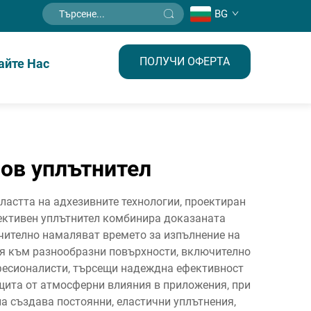
BG
ПОЛУЧИ ОФЕРТА
айте Нас
ов уплътнител
астта на адхезивните технологии, проектиран
фективен уплътнител комбинира доказаната
чително намаляват времето за изпълнение на
ия към разнообразни повърхности, включително
офесионалисти, търсещи надеждна ефективност
ащита от атмосферни влияния в приложения, при
а създава постоянни, еластични уплътнения,