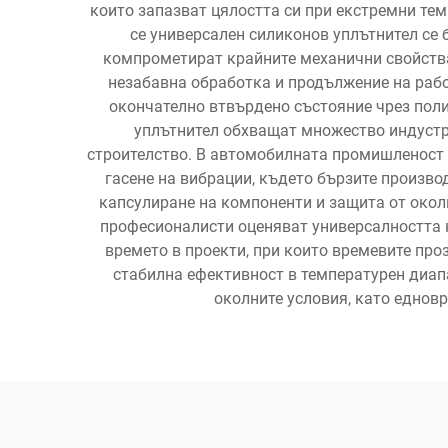
които запазват цялостта си при екстремни те
се универсален силиконов уплътнител се 
компрометират крайните механични свойства
незабавна обработка и продължение на рабо
окончателно втвърдено състояние чрез пол
уплътнител обхващат множество индустр
строителство. В автомобилната промишленост 
гасене на вибрации, където бързите произво
капсулиране на компоненти и защита от окол
професионалисти оценяват универсалността н
времето в проекти, при които времевите про
стабилна ефективност в температурен диап
околните условия, като еднов