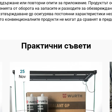
оддържане или повторни опити за приложение. Продуктът о
нията от оборота на запасите и разходите за обезвреждане
изтвърждаване gp осигурява постоянни характеристики не
то конвенционалните продукти не могат да сравнят в пред
Практични съвети
25
Nov