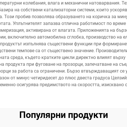
мпературни колебания, влага и механични натоварвания. 
базира на собствени катализаторни системи, които ускоряв
. Този пробив позволява образуването на коричка за мину
тата. Уплътнителят запазва отлична работимост по време
имеризация, активирана от влагата. Приложенията на бър
ии, включително автомобилна сглобка, производство на е
продуктът изпълнява съществени функции при формиранет
дствени темпове са от съществено значение. Производител
ната среда, където кратките цикли директно влияят върху
а продукта при фуговане на прозорци, запечатване на съ
зорци за работа са ограничени. Бързо втвърждаващият се
азон от минус четиридесет до плюс двеста градуса Целзий
ременно осигурява предимството на скоростта, изисквано 
Популярни продукти