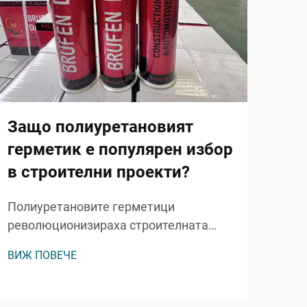
Защо полиуретановият
Ка
герметик е популярен избор
по
в строителни проекти?
ус
Полиуретановите герметици
Стру
революционизираха строителната
став
индустрия с изключителната си
съв
ВИЖ ПОВЕЧЕ
ВИЖ
трайност, гъвкавост и способност за
сблъ
предпазване от атмосферни влияния.
за п
Тези напреднали адхезивни решения
разн