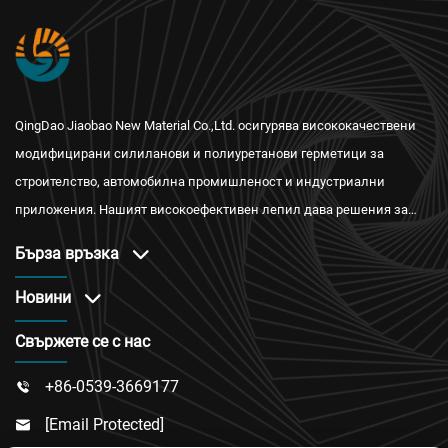
QingDao Jiaobao New Material Co.,Ltd. осигурява висококачествени
модифицирани силиланови и полиуретанови герметици за
строителство, автомобилна промишленост и индустриални
приложения. Нашият високоефективен лепил дава решения за
водонепроницаемост, огнестойкост и топлоизолация с
Бърза връзка
международни сертификати и надеждно следпродажбено
обслужване.
Новини
Свържете се с нас
+86-0539-3669177

[email Protected]
