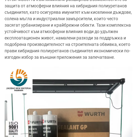
защита от атмосферни влияния на хибридния полиуретанов
съединител, като осигурява имунитет към киселинни дъждове,
солена мъгла и индустриални замърсители, които често
засягат урбанизирани и крайбрежни обекти. Тази комплексна
устойчивост към атмосферни влияния води до удължен
експлоатационен живот, намалени разходи за поддръжка и
подобрена производителност на строителната обвивка, което
прави хибридния полиуретанов съединител икономически по-
изгоден избор за външни приложения за запечатване.