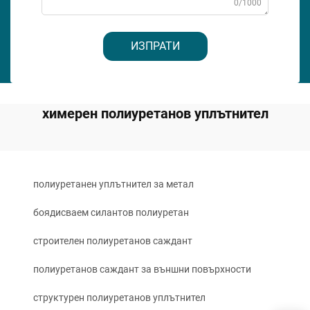
0/1000
ИЗПРАТИ
химерен полиуретанов уплътнител
полиуретанен уплътнител за метал
боядисваем силантов полиуретан
строителен полиуретанов саждант
полиуретанов саждант за външни повърхности
структурен полиуретанов уплътнител