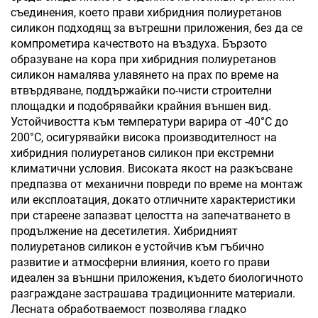
съединения, което прави хибридния полиуретанов
силикон подходящ за вътрешни приложения, без да се
компрометира качеството на въздуха. Бързото
образуване на кора при хибридния полиуретанов
силикон намалява улавянето на прах по време на
втвърдяване, поддържайки по-чисти строителни
площадки и подобрявайки крайния външен вид.
Устойчивостта към температури варира от -40°С до
200°С, осигурявайки висока производителност на
хибридния полиуретанов силикон при екстремни
климатични условия. Високата якост на разкъсване
предпазва от механични повреди по време на монтаж
или експлоатация, докато отличните характеристики
при стареене запазват целостта на запечатването в
продължение на десетилетия. Хибридният
полиуретанов силикон е устойчив към гъбично
развитие и атмосферни влияния, което го прави
идеален за външни приложения, където биологичното
разграждане застрашава традиционните материали.
Лесната обработваемост позволява гладко