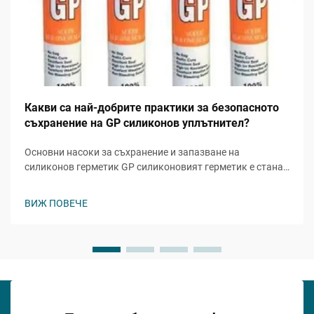
Какви са най-добрите практики за безопасното
съхранение на GP силиконов уплътнител?
Основни насоки за съхранение и запазване на
силиконов герметик GP силиконовият герметик е станал
незаменим продукт в строителството, домашното
подобрение и промишлените приложения. Правилното
ВИЖ ПОВЕЧЕ
съхранение е от решаващо значение не само за
поддържане на неговата ефективност...