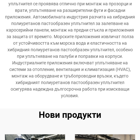
уплътнител се проявява отлично при монтаж на прозорци и
врати, уплътняване на разширителни фуги и фасадни
приложения. Автомобилната индустрия разчита на хибридния
полиуретанов пастообразен уплътнител за залепване на
каросерийни панели, монтаж на предни стъкла и приложения
за защита от времето. Морските приложения извличат полза
от устойчивостта към морска вода и еластичността на
хибридния полиуретанов пастообразен уплътнител, особено
при уплътняване на палуби и поправки на корпуси.
Индустриалните приложения включват уплътняване на
системи за отопление, вентилация и климатизация (HVAC),
монтаж на оборудване и тръбопроводни връзки, където
хибридният полиуретанов пастообразен уплътнител
осигурява надеждна дългосрочна работа при изискващи
условия.
Нови продукти