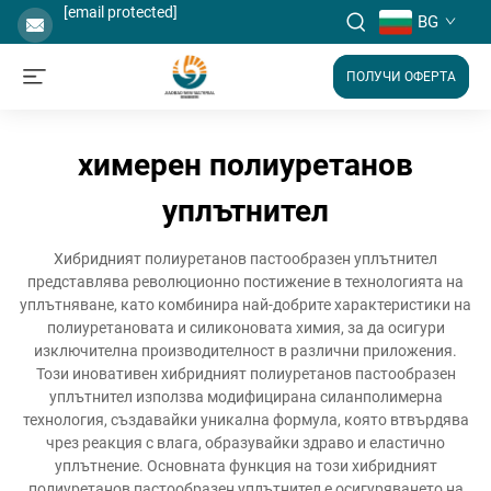
[email protected]
BG
ПОЛУЧИ ОФЕРТА
химерен полиуретанов
уплътнител
Хибридният полиуретанов пастообразен уплътнител
представлява революционно постижение в технологията на
уплътняване, като комбинира най-добрите характеристики на
полиуретановата и силиконовата химия, за да осигури
изключителна производителност в различни приложения.
Този иновативен хибридният полиуретанов пастообразен
уплътнител използва модифицирана силанполимерна
технология, създавайки уникална формула, която втвърдява
чрез реакция с влага, образувайки здраво и еластично
уплътнение. Основната функция на този хибридният
полиуретанов пастообразен уплътнител е осигуряването на