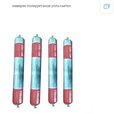
химерен полиуретанов уплътнител