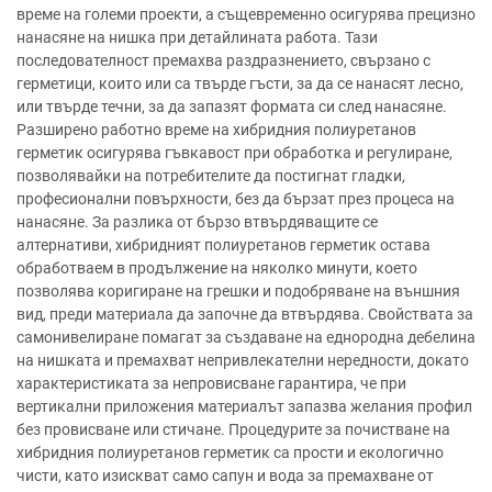
време на големи проекти, а същевременно осигурява прецизно
нанасяне на нишка при детайлината работа. Тази
последователност премахва раздразнението, свързано с
герметици, които или са твърде гъсти, за да се нанасят лесно,
или твърде течни, за да запазят формата си след нанасяне.
Разширено работно време на хибридния полиуретанов
герметик осигурява гъвкавост при обработка и регулиране,
позволявайки на потребителите да постигнат гладки,
професионални повърхности, без да бързат през процеса на
нанасяне. За разлика от бързо втвърдяващите се
алтернативи, хибридният полиуретанов герметик остава
обработваем в продължение на няколко минути, което
позволява коригиране на грешки и подобряване на външния
вид, преди материала да започне да втвърдява. Свойствата за
самонивелиране помагат за създаване на еднородна дебелина
на нишката и премахват непривлекателни нередности, докато
характеристиката за непровисване гарантира, че при
вертикални приложения материалът запазва желания профил
без провисване или стичане. Процедурите за почистване на
хибридния полиуретанов герметик са прости и екологично
чисти, като изискват само сапун и вода за премахване от