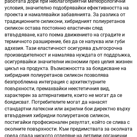
работата дори при неблагоприятни метеорологични
условия, значително подобрявайки ефективността на
проекта и намалявайки забавянията. За разлика от
традиционните силикони, хибридният полиуретанов
силикон остава постоянно еластичен след
втвърдяване, като поема движението на сградите и
термичното разширение, без да се напуква или губи
адхезия. Тази еластичност осигурява дългосрочна
производителност и намалява нуждата от поддръжка,
осигурявайки значителни икономии през целия жизнен
цикъл на продукта. Възможността за боядисване на
хибридния полиуретанов силикон позволява
безпроблемна интеграция с архитектурните
повърхности, премахвайки неестетичния вид,
характерен за алтернативите, които не могат да се
боядисват. Потребителите могат да нанасят
стандартни латексни или акрилни бои директно върху
втвърдения хибридни полиуретанов силикон,
постигайки професионален резултат, който се слива с
околните повърхности. Към предимствата за околната
среда спада ниското отделяне на летливи органични