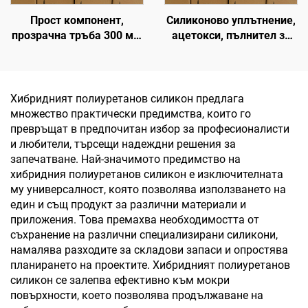
Прост компонент,
Силиконово уплътнение,
прозрачна тръба 300 мл,
ацетокси, пълнител за
пластмасов картридж,
фуги, водонепроницаемо
силиконово уплътнение
силиконово лепило за
стъкло и алуминий, OEM
възможно
Хибридният полиуретанов силикон предлага
множество практически предимства, които го
превръщат в предпочитан избор за професионалисти
и любители, търсещи надеждни решения за
запечатване. Най-значимото предимство на
хибридния полиуретанов силикон е изключителната
му универсалност, която позволява използването на
един и същ продукт за различни материали и
приложения. Това премахва необходимостта от
съхранение на различни специализирани силикони,
намалява разходите за складови запаси и опростява
планирането на проектите. Хибридният полиуретанов
силикон се залепва ефективно към мокри
повърхности, което позволява продължаване на