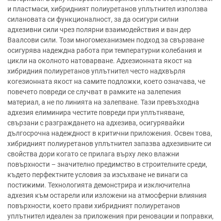
и пластмаси, хибридният полиуретанов уплътнител използва
силановата си функционалност, за да осигури силни
адхезивни сили чрез полярни взаимодействия и ван дер
Ваалсови сили. Този многомеханизмен подход за свързване
осигурява надеждна работа при температурни колебания и
цикли на околното натоварване. Адхезионната якост на
хибридния полиуретанов уплътнител често надхвърля
когезионната якост на самите подложки, което означава, че
повечето повреди се случват в рамките на залепения
материал, а не по линията на залепване. Тази превъзходна
адхезия елиминира честите повреди при уплътняване,
свързани с разграждането на адхезива, осигурявайки
дългосрочна надеждност в критични приложения. Освен това,
хибридният полиуретанов уплътнител запазва адхезивните си
свойства дори когато се прилага върху леко влажни
повърхности – значително предимство в строителните среди,
където перфектните условия за изсъхване не винаги са
постижими. Технологията демонстрира и изключителна
адхезия към остарели или изложени на атмосферни влияния
повърхности, което прави хибридният полиуретанов
уплътнител идеален за приложения при реновации и поправки,