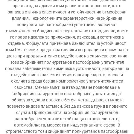
превъзходна адхезия към различни повърхности, като
запазва отлична еластичност и устойчивост на атмосферни
влияния. Технологичните характеристики на хибридния
полиуретанов пастообразен уплътнител включват
възможност за боядисване след напълно втвърдяване, което
го прави идеален за приложения, изискващи естетическа
отделка. Формулата притежава изключителна устойчивост
към UV лъчение, предотвратявайки деградация и промяна на
цвета при продължително въздействие на слънчева светлина.
Този хибридният полиуретанов пастообразен уплътнител
показва забележителна химическа устойчивост, издържащ на
въздействието на чести почистващи препарати, масла и
околната среда без да компрометира уплътнителните си
свойства. Механизмът на втвърдяване позволява на
хибридния полиуретанов пастообразен уплътнител да
образува здрави връзки с бетон, метал, дърво, стъкло и
повечето видове пластмаси, без да изисква грунд в повечето
случаи. Приложенията на хибридния полиуретанов
пастообразен уплътнител обхващат строителството,
автомобилната, морската и индустриалната сфера. В
строителството този хибридният полиуретанов пастообразен