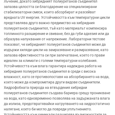
лъчение, докато хибридният полиуретанов съединител
запазва цялостта си благодарение на специализирани
стабилизаторни смеси, които абсорбират и разсейват
вредната UV енергия. Устойчивостта към температурни цикли
представлява друго важно предимство на хибридния
полиуретанов съединител, тъй като материалът компенсира
топлинното разширение и свиване, без да губи адхезия или да
образува напуквания от напрежение. Лабораторни тестове
показват, че хибридният полиуретанов съединител може да
издържи хиляди цикли на замразяване и размразяване, като
запазва ефективността си при запечатване, което го прави
идеален за климати с големи температурни колебания.
Устойчивостта към влага гарантира надеждна работа на
хибридния полиуретанов съединител в среди с висока
влажност, като се противопоставя на абсорбирането на вода,
което може да компрометира други видове съединители.
Хидрофобната природа на втвърдения хибридни
полиуретанов съединител създава бариера срещу проникване
на вода, като едновременно позволява на задържаната влага
да излиза, предотвратявайки натрупването на хидростатично
налягане, което би могло да повреди уплътнението.
Устойчивостта към химикали разширява възможностите за