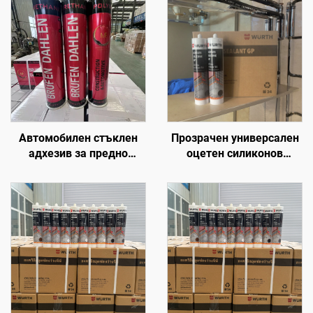
Автомобилен стъклен
Прозрачен универсален
адхезив за предно
оцетен силиконов
стъкло, шевен
херметик,
уплътнител, силиконов,
водонепроницаем за
полиуретанов PU
стъкло
герметик 300 мл