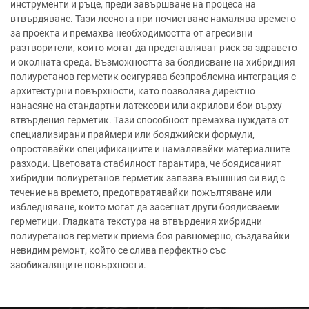
инструменти и ръце, преди завършване на процеса на
втвърдяване. Тази леснота при почистване намалява времето
за проекта и премахва необходимостта от агресивни
разтворители, които могат да представляват риск за здравето
и околната среда. Възможността за боядисване на хибридния
полиуретанов герметик осигурява безпроблемна интеграция с
архитектурни повърхности, като позволява директно
нанасяне на стандартни латексови или акрилови бои върху
втвърдения герметик. Тази способност премахва нуждата от
специализирани праймери или бояджийски формули,
опростявайки спецификациите и намалявайки материалните
разходи. Цветовата стабилност гарантира, че боядисаният
хибридни полиуретанов герметик запазва външния си вид с
течение на времето, предотвратявайки пожълтяване или
избледняване, които могат да засегнат други боядисваеми
герметици. Гладката текстура на втвърдения хибридни
полиуретанов герметик приема боя равномерно, създавайки
невидим ремонт, който се слива перфектно със
заобикалящите повърхности.