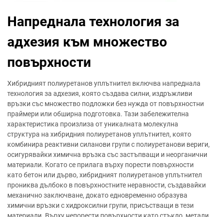
Напреднала технология за
адхезия към множество
повърхности
Хибридният полиуретанов уплътнител включва напреднала
технология за адхезия, която създава силни, издръжливи
връзки със множество подложки без нужда от повърхностни
праймери или обширна подготовка. Тази забележителна
характеристика произлиза от уникалната молекулна
структура на хибридния полиуретанов уплътнител, която
комбинира реактивни силанови групи с полиуретанови вериги,
осигурявайки химична връзка със застъпващи и неорганични
материали. Когато се прилага върху порести повърхности
като бетон или дърво, хибридният полиуретанов уплътнител
прониква дълбоко в повърхностните неравности, създавайки
механично заключване, докато едновременно образува
химични връзки с хидроксилни групи, присъстващи в тези
материали. Върху непорести повърхности като стъкло, метали