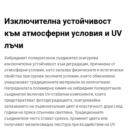
Изключителна устойчивост
към атмосферни условия и UV
лъчи
Хибридният полиуретанов съединител осигурява
изключителна устойчивост към деградация, причинена от
атмосферни условия, като запазва физическите и естетически
свойства при сурови околните условия, които обикновено
унищожават традиционните материали за запечатване.
Напредналата полимерна химия на хибридния полиуретанов
съединител включва UV-стабилни компоненти, които
предотвратяват фотодеградацията, осигурявайки
запазването на първоначалния цвят и еластичност дори след
години на пряка слънчева светлина. Традиционните
съединители често стават крехки, променят цвета или
получават мазилковидна текстура при въздействие на UV