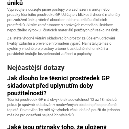
úniků
Vypracujte a udržujte jasné postupy pro zacházení s úniky nebo
prosaky těsnicího prostředku GP. Udržujte v blízkosti vhodné materiály
pro zadržení úniku, včetně absorbentních materiálů a čisticích
prostředků. Školte zaměstnance o správných metodách likvidace
nepoužitého výrobku i čisticích materiálů použitých při reakci na únik.
Zajistěte vhodné větrání skladovacích prostor za účelem udržování
kvality vzduchu a prevence hromadění výparů. Nainstalujte hasicí
systémy vhodné pro prostory určené k uskladnění chemikálií a
pravidelně testujte bezpečnostní zařízení a poplachy.
Nejčastější dotazy
Jak dlouho lze těsnicí prostředek GP
skladovat před uplynutím doby
použitelnosti?
Těsnicí prostředek GP má obvykle skladovatelnost 12 až 18 měsíců,
pokud je správně skladován v neotevřených obalech při doporučené
teplotě. Po otevření by měl být výrobek však ideálně použit do jednoho
měsíce pro dosažení nejlepších výsledků.
Jaké jsou příznaky toho, že uložený