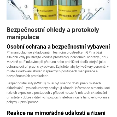
Bezpečnostní ohledy a protokoly
manipulace
Osobní ochrana a bezpečnostní vybavení
Při manipulaci se skladovaným těsnicím prostředkem GP na bázi
silikonu vždy používejte vhodné prostředky individuální ochrany (PPE).
Mezi ně patří rukavice při přesunu nebo prohlížení obalů, stejně jako
ochrana očí při práci s výrobkem. Zajistěte, aby byl veškerý personál v
místě skladování školen v správných postupech manipulace a
bezpečnostních protokolech.
Bezpečnostní listy (MSDS) musí být snadno dostupné v místech
skladování. Tyto dokumenty poskytují zásadní informace o manipulaci,
rizicích expozice a postupech v případě nouze. V místech skladování
umístěte v dobře viditelných pozicích telefonní čísla tísňového volání a
pokyny k první pomoci.
Reakce na mimořádné události a řízení