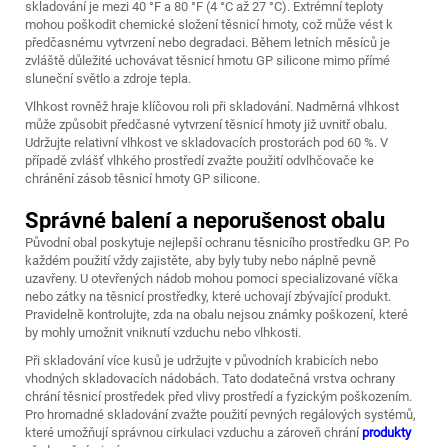
skladování je mezi 40 °F a 80 °F (4 °C až 27 °C). Extrémní teploty
mohou poškodit chemické složení těsnicí hmoty, což může vést k
předčasnému vytvrzení nebo degradaci. Během letních měsíců je
zvláště důležité uchovávat těsnicí hmotu GP silicone mimo přímé
sluneční světlo a zdroje tepla.
Vlhkost rovněž hraje klíčovou roli při skladování. Nadměrná vlhkost
může způsobit předčasné vytvrzení těsnicí hmoty již uvnitř obalu.
Udržujte relativní vlhkost ve skladovacích prostorách pod 60 %. V
případě zvlášť vlhkého prostředí zvažte použití odvlhčovače ke
chránění zásob těsnicí hmoty GP silicone.
Správné balení a neporušenost obalu
Původní obal poskytuje nejlepší ochranu těsnicího prostředku GP. Po
každém použití vždy zajistěte, aby byly tuby nebo náplně pevně
uzavřeny. U otevřených nádob mohou pomoci specializované víčka
nebo zátky na těsnicí prostředky, které uchovají zbývající produkt.
Pravidelně kontrolujte, zda na obalu nejsou známky poškození, které
by mohly umožnit vniknutí vzduchu nebo vlhkosti.
Při skladování více kusů je udržujte v původních krabicích nebo
vhodných skladovacích nádobách. Tato dodatečná vrstva ochrany
chrání těsnicí prostředek před vlivy prostředí a fyzickým poškozením.
Pro hromadné skladování zvažte použití pevných regálových systémů,
které umožňují správnou cirkulaci vzduchu a zároveň chrání
produkty