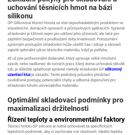
uchování těsnicích hmot na bázi
silikonu
GP Silikonová těsnicí hmota
se stal nepostradatelným produktem ve
stavebnictví, domácích opravách a průmyslových aplikacích. Správné
skladování je klíčové nejen pro udržení jeho účinnosti, ale také pro
zajištění bezpečnosti a prodloužení doby trvanlivosti. Porozumění
správným postupům skladování může ušetřit čas i zdroje a zároveň
zajistit optimální výkon těsnicího materiálu, když je potřeba.
Ať už jste profesionální dodavatel, který spravuje velké množství
zásob, nebo nadšenec do ručních prací, který doma uchovává několik
tub, je důležité uplatňovat správné metody skladování GP
silikonový
uzavírací kluz
je zásadní. Tento podrobný průvodce představí
osvědčené postupy, potenciální chyby a odborná doporučení pro
skladování tohoto univerzálního materiálu.
Optimální skladovací podmínky pro
maximalizaci držitelnosti
Řízení teploty a environmentální faktory
Těsnicí hmotu GP silicone je nutné uchovávat za specifických
teplotních podmínek, aby si zachovala své vlastnosti. Ideální teplota