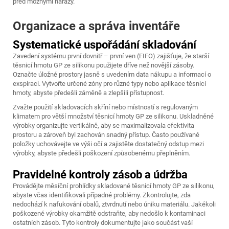
před možnými nárazy.
Organizace a správa inventáře
Systematické uspořádání skladování
Zavedení systému první dovnitř – první ven (FIFO) zajišťuje, že starší
těsnicí hmotu GP ze silikonu použijete dříve než novější zásoby.
Označte úložné prostory jasně s uvedením data nákupu a informací o
exspiraci. Vytvořte určené zóny pro různé typy nebo aplikace těsnicí
hmoty, abyste předešli záměně a zlepšili přístupnost.
Zvažte použití skladovacích skříní nebo místností s regulovaným
klimatem pro větší množství těsnicí hmoty GP ze silikonu. Uskladněné
výrobky organizujte vertikálně, aby se maximalizovala efektivita
prostoru a zároveň byl zachován snadný přístup. Často používané
položky uchovávejte ve výši očí a zajistěte dostatečný odstup mezi
výrobky, abyste předešli poškození způsobenému přeplněním.
Pravidelné kontroly zásob a údržba
Provádějte měsíční prohlídky skladované těsnicí hmoty GP ze silikonu,
abyste včas identifikovali případné problémy. Zkontrolujte, zda
nedochází k nafukování obalů, ztvrdnutí nebo úniku materiálu. Jakékoli
poškozené výrobky okamžitě odstraňte, aby nedošlo k kontaminaci
ostatních zásob. Tyto kontroly dokumentujte jako součást vaší