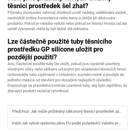
těsnicí prostředek šel zhat?
Příznaky zhoršování zahrnují ztvrdnutí uvnitř nádoby, oddělování složek,
neobvyklé změny konzistence nebo barvy a obtíže při dávkování
produktu. Pokud je nádoba vydutá nebo pokud se těsnicí hmota začala
uvnitř vytvrzovat, měla by být řádně zlikvidována.
Lze částečně použité tuby těsnicího
prostředku GP silicone uložit pro
pozdější použití?
Ano, částečně použité tuby lze uložit, pokud jsou správně uzavřeny
vhodnými víčky nebo zátkami určenými pro skladování těsnicích hmot.
Uchovávejte tubu vzpřímeně v chladném, suchém místě a použijte do
jednoho měsíce od otevření pro dosažení nejlepších výsledků.
Doporučuje se pravidelná kontrola uzavřené tuby, aby bylo zajištěno, že
zbývající produkt nezačal vytvrdnout.
Předchozí :
Jak může průhledný silikonový těsnicí prostředek zachovat estetický vzhled?
Další:
Jak vybrat správnou pěnu PU podle požadavků Vašeho projektu?