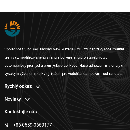
Společnost QingDao Jiaobao New Material Co., Ltd. nabízí vysoce kvalitní
těsniva z modifikovaného silanu a polyuretanu pro stavebnictví,
automobilový průmysl a průmyslové aplikace. Naše adhezivní materiály s
vysokým výkonem poskytují řešení pro vodotěsnost, požární ochranu a
tepelnou izolaci s mezinárodní certifikací a spolehlivým servisem po
Rychlý odkaz
prodeji.
Novinky
Kontaktujte nás
+86-0539-3669177
