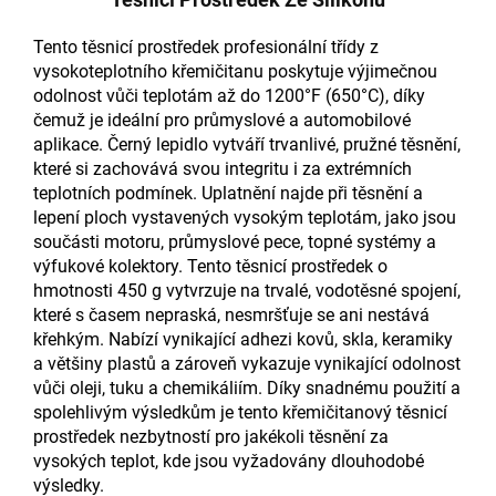
Tento těsnicí prostředek profesionální třídy z
vysokoteplotního křemičitanu poskytuje výjimečnou
odolnost vůči teplotám až do 1200°F (650°C), díky
čemuž je ideální pro průmyslové a automobilové
aplikace. Černý lepidlo vytváří trvanlivé, pružné těsnění,
které si zachovává svou integritu i za extrémních
teplotních podmínek. Uplatnění najde při těsnění a
lepení ploch vystavených vysokým teplotám, jako jsou
součásti motoru, průmyslové pece, topné systémy a
výfukové kolektory. Tento těsnicí prostředek o
hmotnosti 450 g vytvrzuje na trvalé, vodotěsné spojení,
které s časem nepraská, nesmršťuje se ani nestává
křehkým. Nabízí vynikající adhezi kovů, skla, keramiky
a většiny plastů a zároveň vykazuje vynikající odolnost
vůči oleji, tuku a chemikáliím. Díky snadnému použití a
spolehlivým výsledkům je tento křemičitanový těsnicí
prostředek nezbytností pro jakékoli těsnění za
vysokých teplot, kde jsou vyžadovány dlouhodobé
výsledky.