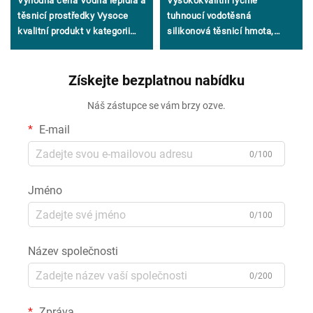
Výhodná cena Vodná lepidla a
Vysokokvalitní rychle
těsnicí prostředky Vysoce
tuhnoucí vodotěsná
kvalitní produkt v kategorii
silikonová těsnicí hmota,
lepidel a těsnicích prostředků
neutrální lepidlo, univerzální
100% silikonová těsnicí
Získejte bezplatnou nabídku
hmota
Náš zástupce se vám brzy ozve.
E-mail
0/100
Jméno
0/100
Název společnosti
0/200
Zpráva