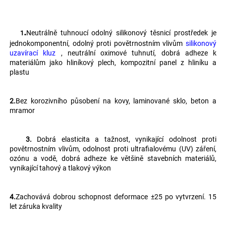
.
Neutrálně tuhnoucí odolný silikonový těsnicí prostředek je 
   1
jednokomponentní, odolný proti povětrnostním vlivům 
silikonový 
uzavírací kluz 
, neutrální oximové tuhnutí, dobrá adheze k 
materiálům jako hliníkový plech, kompozitní panel z hliníku a 
plastu 
2.
Bez korozivního působení na kovy, laminované sklo, beton a 
mramor 
   3. 
Dobrá elasticita a tažnost, vynikající odolnost proti 
povětrnostním vlivům, odolnost proti ultrafialovému (UV) záření, 
ozónu a vodě, dobrá adheze ke většině stavebních materiálů, 
vynikající tahový a tlakový výkon 
4.
Zachovává dobrou schopnost deformace ±25 po vytvrzení. 15 
let záruka kvality 